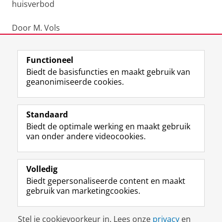
huisverbod
Door M. Vols
Laatst gewijzigd:
14 november 2022 13:40
Functioneel
Biedt de basisfuncties en maakt gebruik van
geanonimiseerde cookies.
F
L
R
I
Y
Volg de RUG
a
i
S
n
o
Standaard
c
n
S
s
u
Biedt de optimale werking en maakt gebruik
e
k
-
t
T
Studiekiezers
van onder andere videocookies.
b
e
f
a
u
Maatschappij/bedrijven
o
d
e
g
b
o
I
e
r
e
Alumni
k
n
d
a
-
Volledig
p
-
R
m
k
Biedt gepersonaliseerde content en maakt
Over ons
a
p
i
-
a
gebruik van marketingcookies.
g
a
j
a
n
i
g
k
c
a
Disclaimer & Copyright
Privacy
Cookies
n
i
s
c
a
Stel je cookievoorkeur in. Lees onze
privacy
en