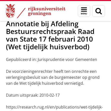
Skip
Skip
Over ons
Handhaving
Menu
Zoek
to
to
en
Content
Navigation
zoeken
Annotatie bij Afdeling
Bestuursrechtspraak Raad
van State 17 februari 2010
(Wet tijdelijk huisverbod)
Gepubliceerd in: Jurisprudentie voor Gemeenten
De voorzieningenrechter heeft ten onrechte een
verlengingsbesluit van de burgemeester op grond
van de Wet tijdelijk huisverbod vernietigd.
Datum uitspraak: 2010-02-17
https://research.rug.nl/en/publications/wet-tijdelijk-