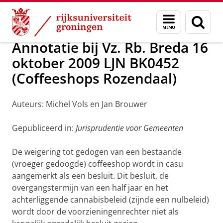
Skip
Skip
Over ons
Handhaving
Menu
Zoek
to
to
en
Content
Navigation
zoeken
Annotatie bij Vz. Rb. Breda 16
oktober 2009 LJN BK0452
(Coffeeshops Rozendaal)
Auteurs: Michel Vols en Jan Brouwer
Gepubliceerd in:
Jurisprudentie voor Gemeenten
De weigering tot gedogen van een bestaande
(vroeger gedoogde) coffeeshop wordt in casu
aangemerkt als een besluit. Dit besluit, de
overgangstermijn van een half jaar en het
achterliggende cannabisbeleid (zijnde een nulbeleid)
wordt door de voorzieningenrechter niet als