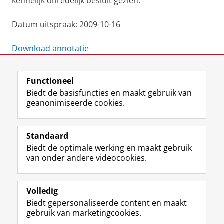
kennelijk onredelijk besluit gezien.
Datum uitspraak: 2009-10-16
Download annotatie
Laatst gewijzigd:
27 februari 2025 14:12
Functioneel
Biedt de basisfuncties en maakt gebruik van
geanonimiseerde cookies.
F
L
R
I
Y
Volg de RUG
a
i
S
n
o
Standaard
c
n
S
s
u
Biedt de optimale werking en maakt gebruik
e
k
-
t
T
Studiekiezers
van onder andere videocookies.
b
e
f
a
u
Maatschappij/bedrijven
o
d
e
g
b
o
I
e
r
e
Alumni
k
n
d
a
-
Volledig
p
-
R
m
k
Biedt gepersonaliseerde content en maakt
Over ons
a
p
i
-
a
gebruik van marketingcookies.
g
a
j
a
n