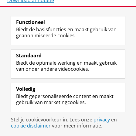
Download annotatie
Laatst gewijzigd:
12 april 2021 15:58
Functioneel
Biedt de basisfuncties en maakt gebruik van
geanonimiseerde cookies.
F
L
R
I
Y
Volg de RUG
a
i
S
n
o
Standaard
c
n
S
s
u
e
k
-
t
T
Studiekiezers
Biedt de optimale werking en maakt gebruik
b
e
f
a
u
van onder andere videocookies.
Maatschappij/bedrijven
o
d
e
g
b
o
I
e
r
e
Alumni
k
n
d
a
-
Volledig
p
-
R
m
k
Over ons
Biedt gepersonaliseerde content en maakt
a
p
i
-
a
gebruik van marketingcookies.
g
a
j
a
n
i
g
k
c
a
Disclaimer & Copyright
Privacy
Cookies
n
i
s
c
a
Stel je cookievoorkeur in. Lees onze
privacy
en
Inloggen
a
n
u
o
l
cookie disclaimer
voor meer informatie.
R
a
n
u
R
i
R
i
n
i