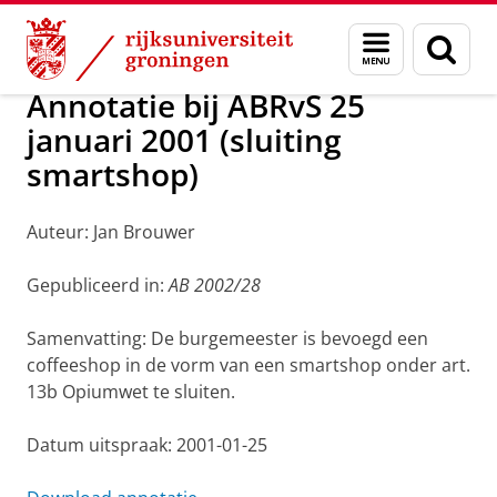
Skip
Skip
Over ons
Handhaving
Menu
Zoek
to
to
en
Content
Navigation
zoeken
Annotatie bij ABRvS 25
januari 2001 (sluiting
smartshop)
Auteur: Jan Brouwer
Gepubliceerd in:
AB 2002/28
Samenvatting: De burgemeester is bevoegd een
coffeeshop in de vorm van een smartshop onder art.
13b Opiumwet te sluiten.
Datum uitspraak: 2001-01-25