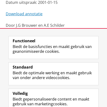
Datum uitspraak: 2001-01-15
Download annotatie
Door J.G Brouwer en A.E Schilder
Laatst gewijzigd:
05 juli 2024 11:09
Functioneel
Biedt de basisfuncties en maakt gebruik van
geanonimiseerde cookies.
F
L
R
I
Y
Volg de RUG
a
i
S
n
o
Standaard
c
n
S
s
u
Biedt de optimale werking en maakt gebruik
e
k
-
t
T
Studiekiezers
van onder andere videocookies.
b
e
f
a
u
Maatschappij/bedrijven
o
d
e
g
b
o
I
e
r
e
Alumni
k
n
d
a
-
Volledig
p
-
R
m
k
Biedt gepersonaliseerde content en maakt
Over ons
a
p
i
-
a
gebruik van marketingcookies.