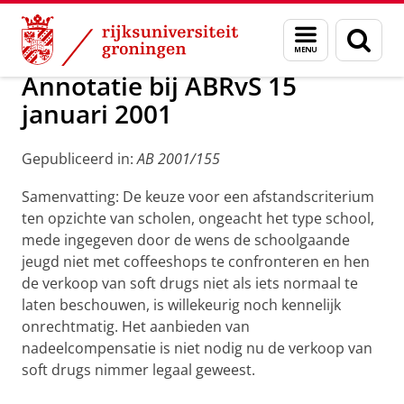
Skip
Skip
Over ons
Handhaving
Menu
Zoek
to
to
en
Content
Navigation
zoeken
Annotatie bij ABRvS 15
januari 2001
Gepubliceerd in:
AB 2001/155
Samenvatting: De keuze voor een afstandscriterium
ten opzichte van scholen, ongeacht het type school,
mede ingegeven door de wens de schoolgaande
jeugd niet met coffeeshops te confronteren en hen
de verkoop van soft drugs niet als iets normaal te
laten beschouwen, is willekeurig noch kennelijk
onrechtmatig. Het aanbieden van
nadeelcompensatie is niet nodig nu de verkoop van
soft drugs nimmer legaal geweest.