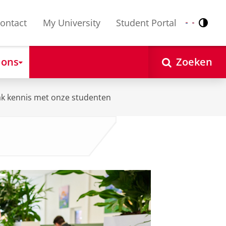
ontact
My University
Student Portal
Contr
Nederlands
English
 ons
Zoeken
k kennis met onze studenten