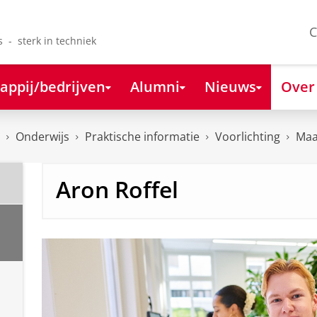
C
s - sterk in techniek
appij/bedrijven
Alumni
Nieuws
Over
Onderwijs
Praktische informatie
Voorlichting
Maa
Aron Roffel