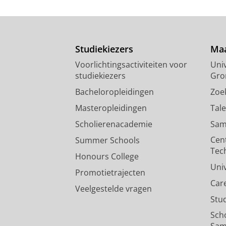
Studiekiezers
Maa
Voorlichtingsactiviteiten voor
Univ
studiekiezers
Gro
Bacheloropleidingen
Zoe
Masteropleidingen
Tal
Scholierenacademie
Sam
Cen
Summer Schools
Tec
Honours College
Uni
Promotietrajecten
Car
Veelgestelde vragen
Stu
Sch
Sam