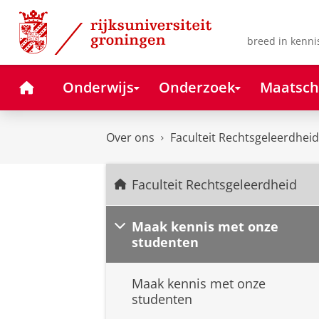
Skip
Skip
to
to
Content
Navigation
breed in kenni
Home
Onderwijs
Onderzoek
Maatsch
Over ons
Faculteit Rechtsgeleerdheid
Faculteit Rechtsgeleerdheid
Maak kennis met onze
studenten
Maak kennis met onze
studenten