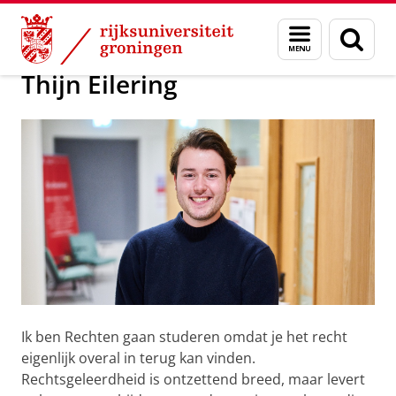
Skip
Skip
Maak kennis met onze studenten
Menu
Zoek
to
to
en
Content
Navigation
zoeken
Thijn Eilering
Ik ben Rechten gaan studeren omdat je het recht
eigenlijk overal in terug kan vinden.
Rechtsgeleerdheid is ontzettend breed, maar levert