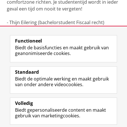
comfortzone richten. Je studententijd wordt in ieder
geval een tijd om nooit te vergeten!
- Thijn Eilering (bachelorstudent Fiscaal recht)
Laatst gewijzigd:
16 december 2024 11:36
Functioneel
Biedt de basisfuncties en maakt gebruik van
geanonimiseerde cookies.
F
L
R
I
Y
Volg de RUG
a
i
S
n
o
Standaard
c
n
S
s
u
Biedt de optimale werking en maakt gebruik
e
k
-
t
T
Studiekiezers
van onder andere videocookies.
b
e
f
a
u
Maatschappij/bedrijven
o
d
e
g
b
o
I
e
r
e
Alumni
k
n
d
a
-
Volledig
p
-
R
m
k
Biedt gepersonaliseerde content en maakt
Over ons
a
p
i
-
a
gebruik van marketingcookies.
g
a
j
a
n
i
g
k
c
a