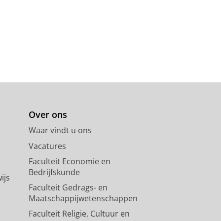
Over ons
Waar vindt u ons
Vacatures
Faculteit Economie en
Bedrijfskunde
ijs
Faculteit Gedrags- en
Maatschappijwetenschappen
Faculteit Religie, Cultuur en