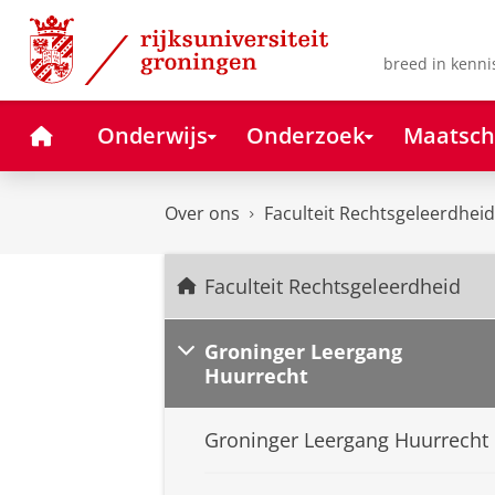
Skip
Skip
to
to
Content
Navigation
breed in kenni
Home
Onderwijs
Onderzoek
Maatsch
Over ons
Faculteit Rechtsgeleerdheid
Faculteit Rechtsgeleerdheid
Groninger Leergang
Huurrecht
Groninger Leergang Huurrecht