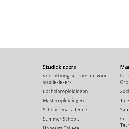
Studiekiezers
Maa
Voorlichtingsactiviteiten voor
Univ
studiekiezers
Gro
Bacheloropleidingen
Zoe
Masteropleidingen
Tal
Scholierenacademie
Sam
Cen
Summer Schools
Tec
Honours College