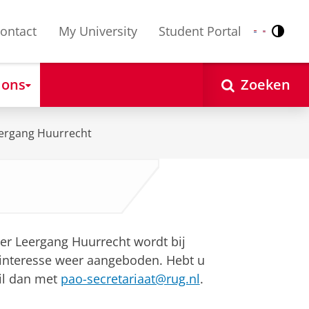
ontact
My University
Student Portal
Contr
Nederlands
English
 ons
Zoeken
ergang Huurrecht
er Leergang Huurrecht wordt bij
interesse weer aangeboden. Hebt u
il dan met
pao-secretariaat@rug.nl
.