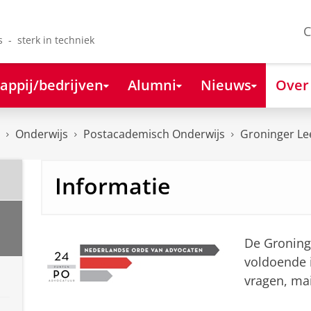
C
s - sterk in techniek
appij/bedrijven
Alumni
Nieuws
Over
Onderwijs
Postacademisch Onderwijs
Groninger Le
Informatie
De Groning
voldoende 
vragen, ma