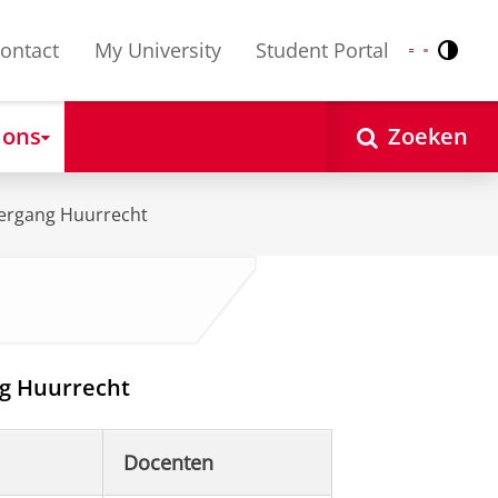
ontact
My University
Student Portal
Contr
Nederlands
English
 ons
Zoeken
ergang Huurrecht
g Huurrecht
Docenten