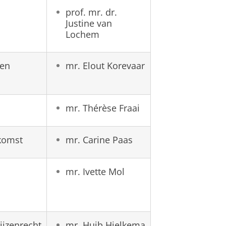
prof. mr. dr.
Justine van
Lochem
 en
mr. Elout Korevaar
mr. Thérèse Fraai
komst
mr. Carine Paas
mr. Ivette Mol
jzenrecht
mr. Huib Hielkema