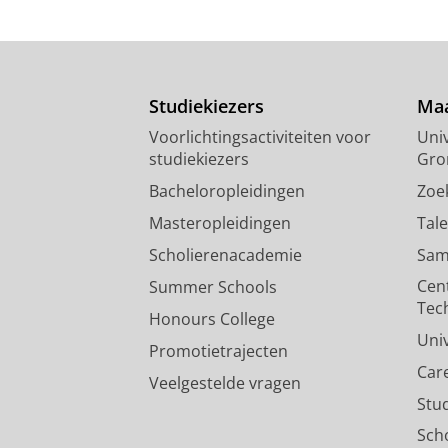
Studiekiezers
Maa
Voorlichtingsactiviteiten voor
Univ
studiekiezers
Gro
Bacheloropleidingen
Zoe
Masteropleidingen
Tal
Scholierenacademie
Sam
Cen
Summer Schools
Tec
Honours College
Uni
Promotietrajecten
Car
Veelgestelde vragen
Stu
Sch