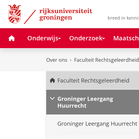
Skip
Skip
to
to
Content
Navigation
breed in kenni
Home
Onderwijs
Onderzoek
Maatsch
Over ons
Faculteit Rechtsgeleerdheid
Faculteit Rechtsgeleerdheid
Groninger Leergang
Huurrecht
Groninger Leergang Huurrecht