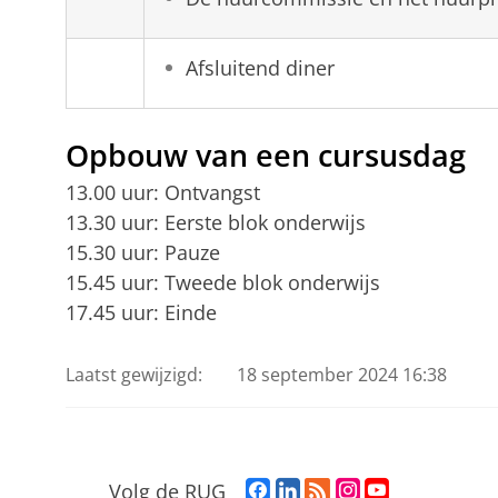
Afsluitend diner
Opbouw van een cursusdag
13.00 uur: Ontvangst
13.30 uur: Eerste blok onderwijs
15.30 uur: Pauze
15.45 uur: Tweede blok onderwijs
17.45 uur: Einde
Laatst gewijzigd:
18 september 2024 16:38
F
L
R
I
Y
Volg de RUG