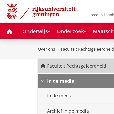
Skip
Skip
to
to
Content
Navigation
breed in kenni
Home
Onderwijs
Onderzoek
Maatsch
Over ons
Faculteit Rechtsgeleerdheid
Faculteit Rechtsgeleerdheid
In de media
In de media
Archief In de media