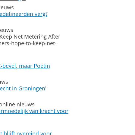
nieuws
edetineerden vergt
nieuws
eep Net Metering After
ners-hope-to-keep-net-
C-bevel, maar Poetin
uws
echt in Groningen
'
online nieuws
vermoedelijk van kracht voor
t blijft overeind voor