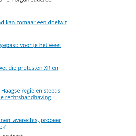
tad kan zomaar een doelwit
pgepast: voor je het weet
wet die protesten XR en
)
g Haagse regie en steeds
de rechtshandhaving
inen' averechts, probeer
ek
'