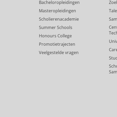
Bacheloropleidingen
Zoe
Masteropleidingen
Tal
Scholierenacademie
Sam
Cen
Summer Schools
Tec
Honours College
Uni
Promotietrajecten
Car
Veelgestelde vragen
Stu
Sch
Sam