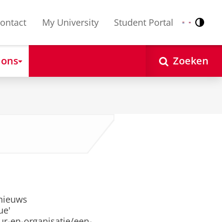
ontact
My University
Student Portal
Contr
Nederlands
English
 ons
Zoeken
 nieuws
ue'
ur-en-organisatie/een-