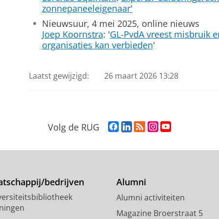
zonnepaneeleigenaar'
Nieuwsuur, 4 mei 2025, online nieuws
Joep Koornstra
: '
GL-PvdA vreest misbruik en
organisaties kan verbieden
'
Laatst gewijzigd:
26 maart 2026 13:28
F
L
R
I
Y
Volg de RUG
a
i
S
n
o
c
n
S
s
u
e
k
-
t
T
b
e
f
a
u
o
d
e
g
b
tschappij/bedrijven
Alumni
o
I
e
r
e
ersiteitsbibliotheek
Alumni activiteiten
k
n
d
a
-
ningen
p
-
R
m
k
Magazine Broerstraat 5