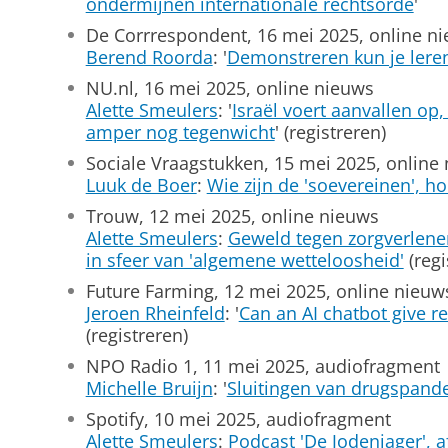
ondermijnen internationale rechtsorde
'
De Corrrespondent, 16 mei 2025, online n
Berend Roorda
: '
Demonstreren kun je lere
NU.nl, 16 mei 2025, online nieuws
Alette Smeulers
: '
Israël voert aanvallen op
amper nog tegenwicht
' (registreren)
Sociale Vraagstukken, 15 mei 2025, online
Luuk de Boer
:
Wie zijn de 'soevereinen', h
Trouw, 12 mei 2025, online nieuws
Alette Smeulers
:
Geweld tegen zorgverlener
in sfeer van 'algemene wetteloosheid'
(regi
Future Farming, 12 mei 2025, online nieuw
Jeroen Rheinfeld
: '
Can an AI chatbot give re
(registreren)
NPO Radio 1, 11 mei 2025, audiofragment
Michelle Bruijn
: '
Sluitingen van drugspand
Spotify, 10 mei 2025, audiofragment
Alette Smeulers
:
Podcast 'De Jodenjager', a