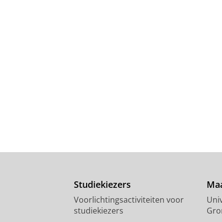
Studiekiezers
Maa
Voorlichtingsactiviteiten voor
Univ
studiekiezers
Gro