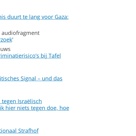
s duurt te lang voor Gaza:
, audiofragment
rzoek
'
ieuws
minatierisico’s bij Tafel
itisches Signal – und das
 tegen Israëlisch
k hier niets tegen doe, hoe
tionaal Strafhof