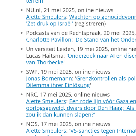
terrein
'
NU.nl, 21 mei 2025, online nieuws
Alette Smeulers
:
Wachten op genocidevonni
'Zet druk op Israël'
(registreren)
Podcasts van de Rechtspraak, 20 mei 2025
Charlotte Pavillon
: '
De Stand van het Onde
Universiteit Leiden, 19 mei 2025, online n
Lucas Haitsma: '
Onderzoek naar AI en discri
van Thorbecke
'
SWP, 19 mei 2025, online nieuws
Jonas Bornemann
: '
Grenzkontrollen als pol
Dilemma ihrer Einlösung
'
NRC, 17 mei 2025, online nieuws
Alette Smeulers
:
Een rode lijn vóór Gaza en
oorlogsgeweld, dwars door Den Haag: 'Als i
zou ik dan kunnen slapen?'
NOS, 17 mei 2025, online nieuws
Alette Smeulers
: '
VS-sancties tegen Interna