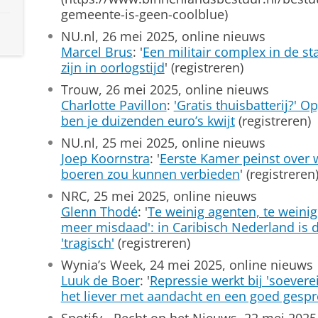
gemeente-is-geen-coolblue)
NU.nl, 26 mei 2025, online nieuws
Marcel Brus
: '
Een militair complex in de s
zijn in oorlogstijd
' (registreren)
Trouw, 26 mei 2025, online nieuws
Charlotte Pavillon
:
'Gratis thuisbatterij?' O
ben je duizenden euro’s kwijt
(registreren)
NU.nl, 25 mei 2025, online nieuws
Joep Koornstra
: '
Eerste Kamer peinst over 
boeren zou kunnen verbieden
' (registreren
NRC, 25 mei 2025, online nieuws
Glenn Thodé
: '
Te weinig agenten, te weini
meer misdaad': in Caribisch Nederland is 
'tragisch'
(registreren)
Wynia’s Week, 24 mei 2025, online nieuws
Luuk de Boer
: '
Repressie werkt bij 'soevere
het liever met aandacht en een goed gespr