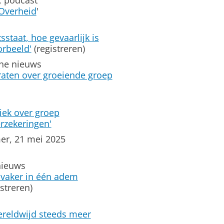
, podcast
 Overheid
'
staat, hoe gevaarlijk is
orbeeld'
(registreren)
ine nieuws
raten over groeiende groep
iek over groep
rzekeringen'
er, 21 mei 2025
nieuws
 vaker in één adem
istreren)
ereldwijd steeds meer