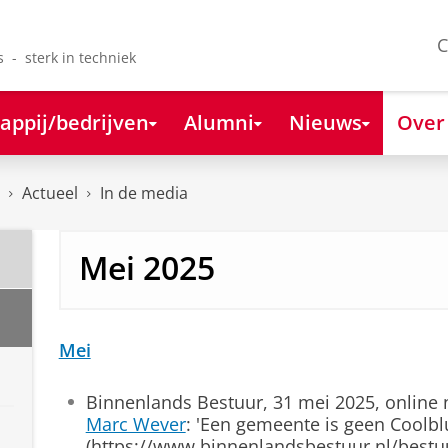
C
s - sterk in techniek
appij/bedrijven
Alumni
Nieuws
Over
Actueel
In de media
Mei 2025
Mei
Binnenlands Bestuur, 31 mei 2025, online
Marc Wever
: 'Een gemeente is geen Coolbl
(https://www.binnenlandsbestuur.nl/bestu