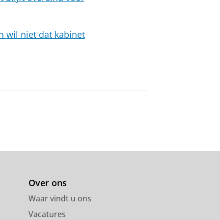
 wil niet dat kabinet
Over ons
Waar vindt u ons
Vacatures