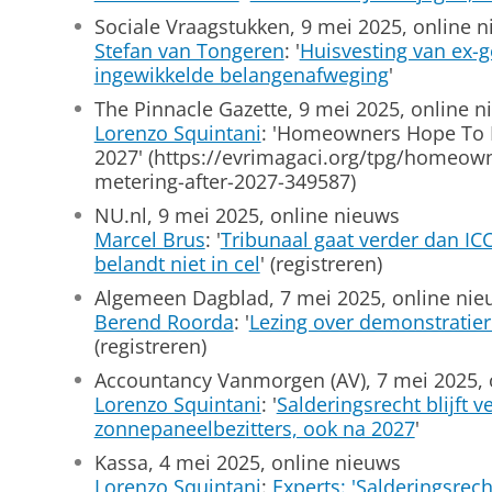
Sociale Vraagstukken, 9 mei 2025, online 
Stefan van Tongeren
: '
Huisvesting van ex-g
ingewikkelde belangenafweging
'
The Pinnacle Gazette, 9 mei 2025, online 
Lorenzo Squintani
: 'Homeowners Hope To K
2027' (https://evrimagaci.org/tpg/homeow
metering-after-2027-349587)
NU.nl, 9 mei 2025, online nieuws
Marcel Brus
: '
Tribunaal gaat verder dan IC
belandt niet in cel
' (registreren)
Algemeen Dagblad, 7 mei 2025, online nie
Berend Roorda
: '
Lezing over demonstratier
(registreren)
Accountancy Vanmorgen (AV), 7 mei 2025, 
Lorenzo Squintani
: '
Salderingsrecht blijft 
zonnepaneelbezitters, ook na 2027
'
Kassa, 4 mei 2025, online nieuws
Lorenzo Squintani
:
Experts: 'Salderingsrech