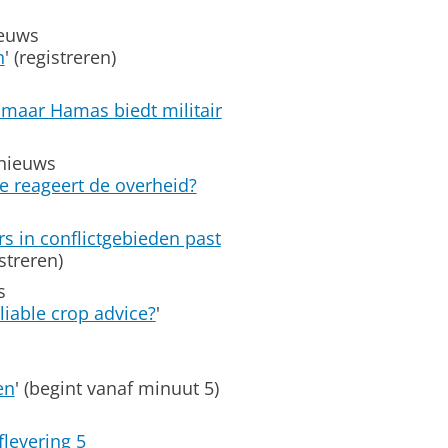
ieuws
n
' (registreren)
, maar Hamas biedt militair
 nieuws
oe reageert de overheid?
s in conflictgebieden past
streren)
s
liable crop advice?
'
en
' (begint vanaf minuut 5)
flevering 5