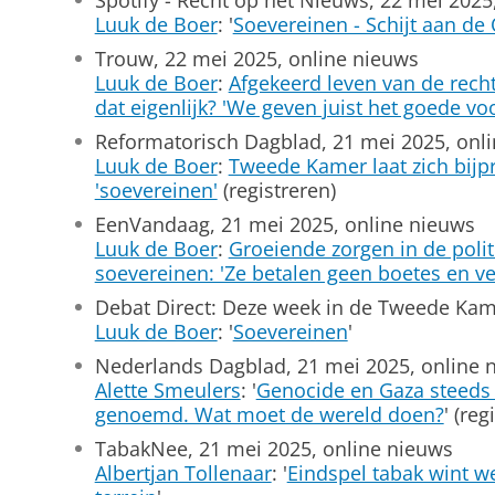
Spotify - Recht op het Nieuws, 22 mei 2025
Luuk de Boer
: '
Soevereinen - Schijt aan de
Trouw, 22 mei 2025, online nieuws
Luuk de Boer
:
Afgekeerd leven van de rechts
dat eigenlijk? 'We geven juist het goede vo
Reformatorisch Dagblad, 21 mei 2025, onl
Luuk de Boer
:
Tweede Kamer laat zich bijp
'soevereinen'
(registreren)
EenVandaag, 21 mei 2025, online nieuws
Luuk de Boer
:
Groeiende zorgen in de polit
soevereinen: 'Ze betalen geen boetes en ve
Debat Direct: Deze week in de Tweede Kam
Luuk de Boer
: '
Soevereinen
'
Nederlands Dagblad, 21 mei 2025, online 
Alette Smeulers
: '
Genocide en Gaza steeds
genoemd. Wat moet de wereld doen?
' (reg
TabakNee, 21 mei 2025, online nieuws
Albertjan Tollenaar
: '
Eindspel tabak wint w