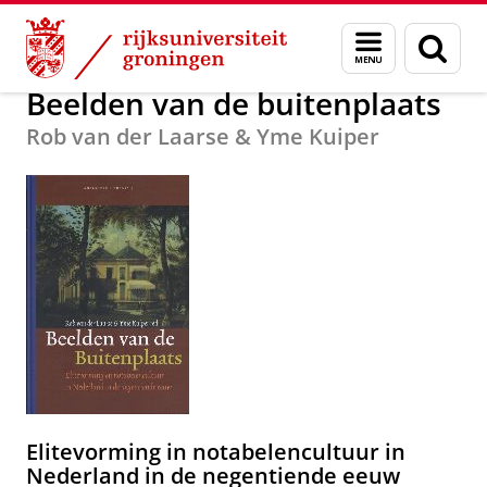
Skip
Skip
nieuws tot 2006
Menu
Zoek
to
to
en
Content
Navigation
zoeken
Beelden van de buitenplaats
Rob van der Laarse & Yme Kuiper
Elitevorming in notabelencultuur in
Nederland in de negentiende eeuw