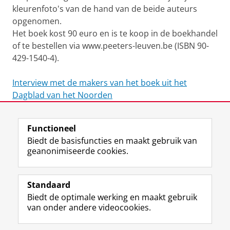
kleurenfoto's van de hand van de beide auteurs
opgenomen.
Het boek kost 90 euro en is te koop in de boekhandel
of te bestellen via www.peeters-leuven.be (ISBN 90-
429-1540-4).
Interview met de makers van het boek uit het
Dagblad van het Noorden
Laatst gewijzigd:
14 juni 2023 15:43
Functioneel
Biedt de basisfuncties en maakt gebruik van
geanonimiseerde cookies.
F
L
R
I
Y
Volg de RUG
a
i
S
n
o
Standaard
c
n
S
s
u
Biedt de optimale werking en maakt gebruik
e
k
-
t
T
Studiekiezers
van onder andere videocookies.
b
e
f
a
u
Maatschappij/bedrijven
o
d
e
g
b