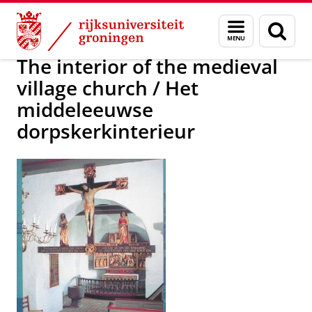
Skip
Skip
nieuws tot 2006
Menu
Zoek
to
to
en
Content
Navigation
zoeken
The interior of the medieval
village church / Het
middeleeuwse
dorpskerkinterieur