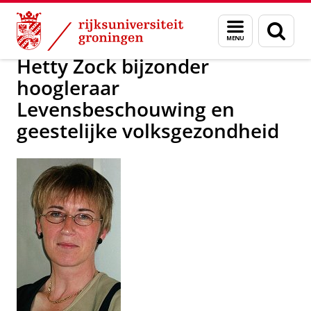
Skip
Skip
nieuws tot 2006
Menu
Zoek
to
to
en
Content
Navigation
zoeken
Hetty Zock bijzonder
hoogleraar
Levensbeschouwing en
geestelijke volksgezondheid