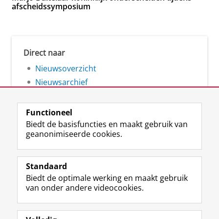
afscheidssymposium
Direct naar
Nieuwsoverzicht
Nieuwsarchief
Functioneel
Biedt de basisfuncties en maakt gebruik van
geanonimiseerde cookies.
F
L
R
I
Y
Volg de RUG
a
i
S
n
o
Standaard
c
n
S
s
u
Biedt de optimale werking en maakt gebruik
e
k
-
t
T
Studiekiezers
van onder andere videocookies.
b
e
f
a
u
Maatschappij/bedrijven
o
d
e
g
b
o
I
e
r
e
Alumni