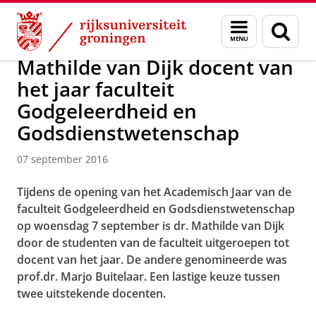
Skip
Skip
Over ons
Actueel
Nieuws
Nieuwsberichten
Menu
Zoek
to
to
en
Content
Navigation
zoeken
Mathilde van Dijk docent van
het jaar faculteit
Godgeleerdheid en
Godsdienstwetenschap
07 september 2016
Tijdens de opening van het Academisch Jaar van de
faculteit Godgeleerdheid en Godsdienstwetenschap
op woensdag 7 september is dr. Mathilde van Dijk
door de studenten van de faculteit uitgeroepen tot
docent van het jaar. De andere genomineerde was
prof.dr. Marjo Buitelaar. Een lastige keuze tussen
twee uitstekende docenten.