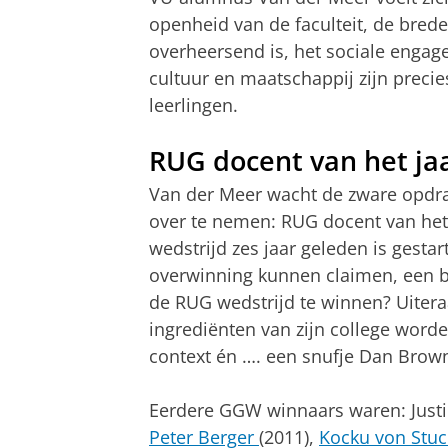
openheid van de faculteit, de brede
overheersend is, het sociale enga
cultuur en maatschappij zijn precie
leerlingen.
RUG docent van het ja
Van der Meer wacht de zware opdra
over te nemen: RUG docent van het 
wedstrijd zes jaar geleden is gestart
overwinning kunnen claimen, een bi
de RUG wedstrijd te winnen? Uiteraa
ingrediënten van zijn college worden
context én …. een snufje Dan Brow
Eerdere GGW winnaars waren:
Just
Peter Berger
(2011),
Kocku von Stuc