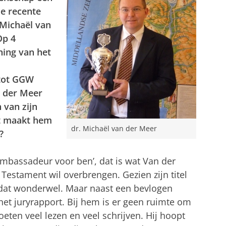
 de recente
 Michaël van
Op 4
ning van het
tot GGW
n der Meer
 van zijn
at maakt hem
dr. Michaël van der Meer
?
ambassadeur voor ben’, dat is wat Van der
 Testament wil overbrengen. Gezien zijn titel
dat wonderwel. Maar naast een bevlogen
 het juryrapport. Bij hem is er geen ruimte om
ten veel lezen en veel schrijven. Hij hoopt