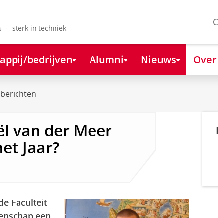
C
s - sterk in techniek
appij/bedrijven
Alumni
Nieuws
Over
berichten
l van der Meer
et Jaar?
e Faculteit
enschap een