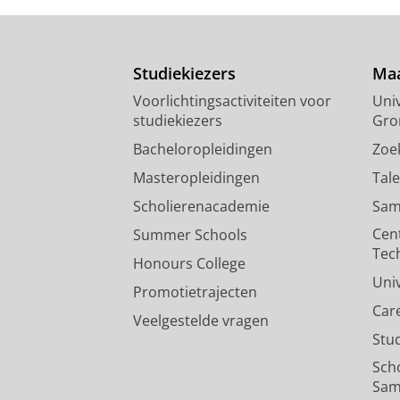
Studiekiezers
Maa
Voorlichtingsactiviteiten voor
Univ
studiekiezers
Gro
Bacheloropleidingen
Zoe
Masteropleidingen
Tal
Scholierenacademie
Sam
Cen
Summer Schools
Tec
Honours College
Uni
Promotietrajecten
Car
Veelgestelde vragen
Stu
Sch
Sam