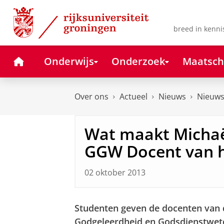
Skip
Skip
to
to
Content
Navigation
breed in kenni
Home
Onderwijs
Onderzoek
Maatsch
Over ons
Actueel
Nieuws
Nieuws
Wat maakt Michaë
GGW Docent van h
02 oktober 2013
Studenten geven de docenten van d
Godgeleerdheid en Godsdienstwet