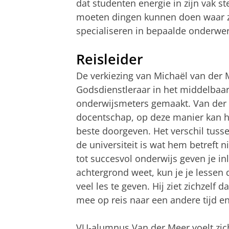
dat studenten energie in zijn vak s
moeten dingen kunnen doen waar ze
specialiseren in bepaalde onderwer
Reisleider
De verkiezing van Michaël van der Me
Godsdienstleraar in het middelbaar 
onderwijsmeters gemaakt. Van der 
docentschap, op deze manier kan hi
beste doorgeven. Het verschil tus
de universiteit is wat hem betreft n
tot succesvol onderwijs geven je inl
achtergrond weet, kun je je lessen d
veel les te geven. Hij ziet zichzelf d
mee op reis naar een andere tijd en
VU-alumnus Van der Meer voelt zich 