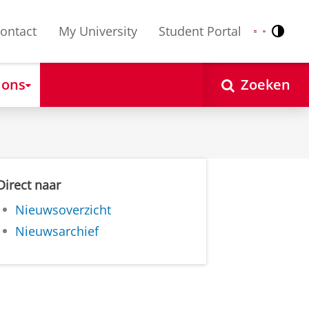
ontact
My University
Student Portal
Contr
Nederlands
English
 ons
Zoeken
Direct naar
Nieuwsoverzicht
Nieuwsarchief