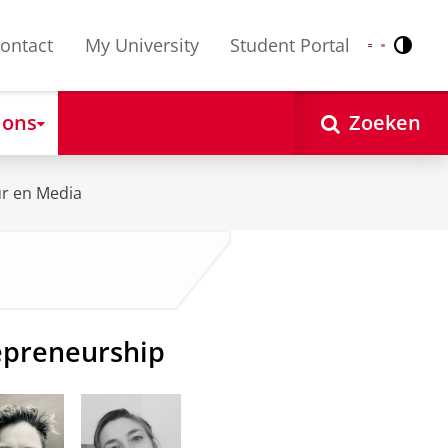
ontact
My University
Student Portal
Contr
Nederlands
English
 ons
Zoeken
ur en Media
repreneurship