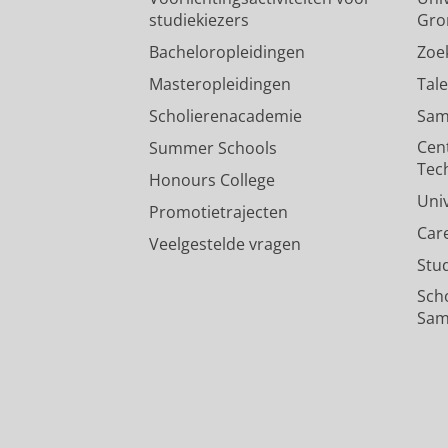
studiekiezers
Gro
Bacheloropleidingen
Zoe
Masteropleidingen
Tal
Scholierenacademie
Sam
Cen
Summer Schools
Tec
Honours College
Uni
Promotietrajecten
Car
Veelgestelde vragen
Stu
Sch
Sam