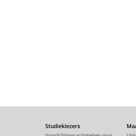
Studiekiezers
Maa
Voorlichtingsactiviteiten voor
Univ