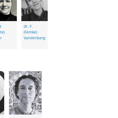
B.
dr. F.
te)
(Femke)
er
Vandenberg