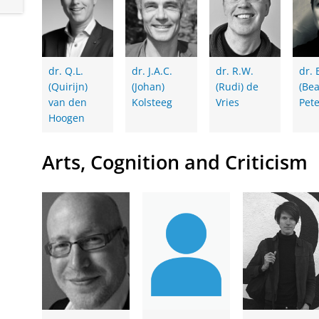
dr. Q.L.
dr. J.A.C.
dr. R.W.
dr. 
(Quirijn)
(Johan)
(Rudi) de
(Bea
van den
Kolsteeg
Vries
Pet
Hoogen
Arts, Cognition and Criticism