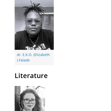
dr. E.K.O. (Elizabeth
) Falade
Literature