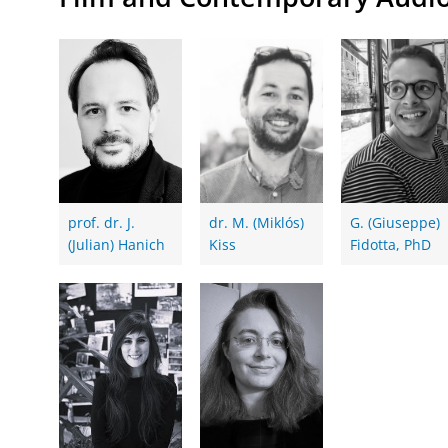
prof. dr. J.
dr. M. (Miklós)
G. (Giuseppe)
(Julian) Hanich
Kiss
Fidotta, PhD