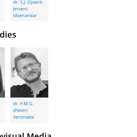
dr. S.J. (Sjoerd-
Jeroen)
Moenandar
dies
dr. P.M.G.
(Pieter)
Verstraete
visual Media