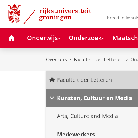
Skip
Skip
to
to
Content
Navigation
breed in kenni
Home
Onderwijs
Onderzoek
Maatsch
Over ons
Faculteit der Letteren
Onz
Faculteit der Letteren
Kunsten, Cultuur en Media
Arts, Culture and Media
Medewerkers