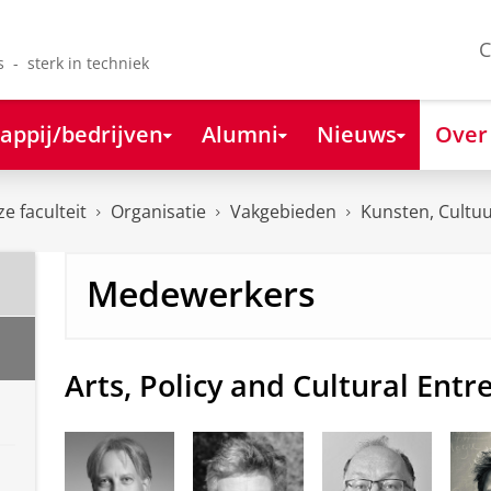
C
s - sterk in techniek
appij/bedrijven
Alumni
Nieuws
Over
e faculteit
Organisatie
Vakgebieden
Kunsten, Cultu
Medewerkers
Arts, Policy and Cultural Ent