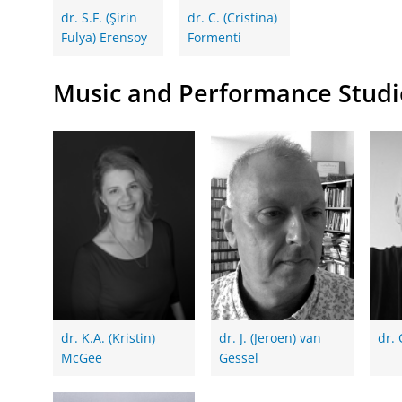
dr. S.F. (Şirin
dr. C. (Cristina)
Fulya) Erensoy
Formenti
Music and Performance Studi
dr. K.A. (Kristin)
dr. J. (Jeroen) van
dr. 
McGee
Gessel