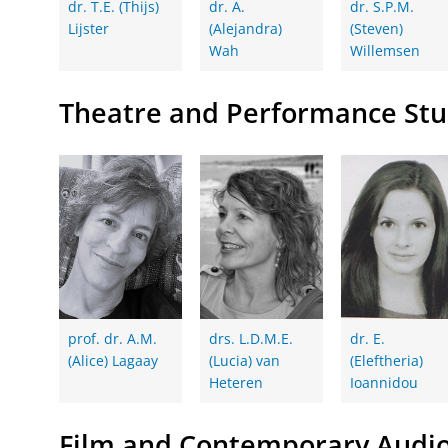
dr. T.E. (Thijs)
dr. A.
dr. S.P.M.
Lijster
(Alejandra)
(Steven)
Wah
Willemsen
Theatre and Performance Stu
prof. dr. A.M.
drs. L.D.M.E.
dr. E.
(Alice) Lagaay
(Lucia) van
(Eleftheria)
Heteren
Ioannidou
Film and Contemporary Audio