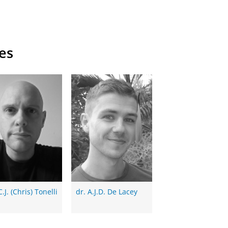
es
C.J. (Chris) Tonelli
dr. A.J.D. De Lacey