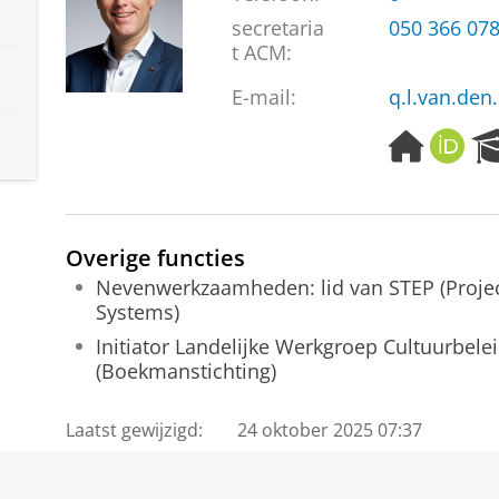
secretaria
050 366 07
t ACM
:
E-mail:
q.l.van.de
H
O
o
R
m
C
e
I
p
D
Overige functies
a
Nevenwerkzaamheden: lid van STEP (Proje
g
Systems)
e
Initiator Landelijke Werkgroep Cultuurbel
(Boekmanstichting)
Laatst gewijzigd:
24 oktober 2025 07:37