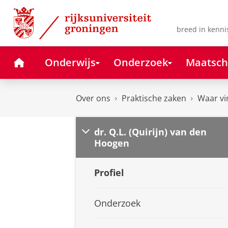
Skip
Skip
to
to
Content
Navigation
breed in kenni
Home
Onderwijs
Onderzoek
Maatsch
Over ons
Praktische zaken
Waar vi
dr. Q.L. (Quirijn) van den
Hoogen
Profiel
Onderzoek