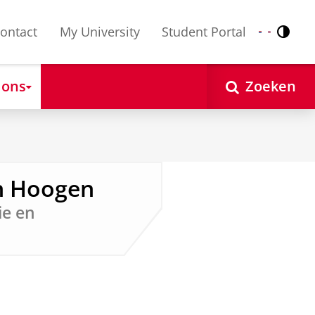
ontact
My University
Student Portal
Contr
Nederlands
English
 ons
Zoeken
en Hoogen
ie en