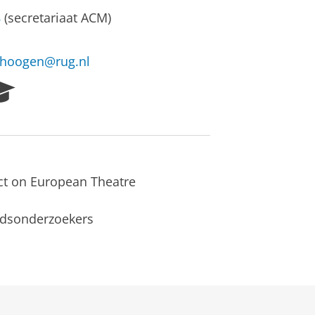
8
(secretariaat ACM)
n.hoogen@rug.nl
R
e
s
e
a
r
ct on European Theatre
c
h
P
eidsonderzoekers
o
r
t
a
l