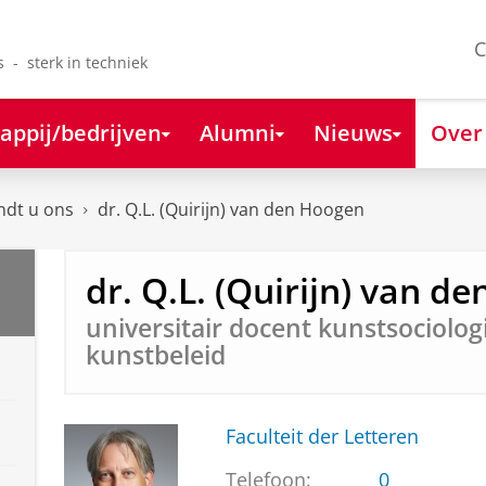
C
s - sterk in techniek
appij/bedrijven
Alumni
Nieuws
Over
ndt u ons
dr. Q.L. (Quirijn) van den Hoogen
dr. Q.L. (Quirijn) van d
universitair docent kunstsociolog
kunstbeleid
Faculteit der Letteren
Telefoon:
0