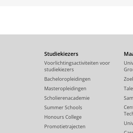
Studiekiezers
Maa
Voorlichtingsactiviteiten voor
Univ
studiekiezers
Gro
Bacheloropleidingen
Zoe
Masteropleidingen
Tal
Scholierenacademie
Sam
Cen
Summer Schools
Tec
Honours College
Uni
Promotietrajecten
Car