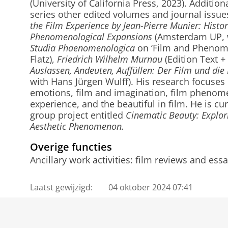
(University of California Press, 2023). Addition
series other edited volumes and journal issu
the Film Experience by Jean-Pierre Munier: Histo
Phenomenological Expansions
(Amsterdam UP, wi
Studia Phaenomenologica
on ‘Film and Phenome
Flatz),
Friedrich Wilhelm Murnau
(Edition Text +
Auslassen, Andeuten, Auffüllen: Der Film und di
with Hans Jürgen Wulff). His research focuses 
emotions, film and imagination, film phenome
experience, and the beautiful in film. He is 
group project entitled
Cinematic Beauty: Explor
Aesthetic Phenomenon.
Overige functies
Ancillary work activities: film reviews and essay
Laatst gewijzigd:
04 oktober 2024 07:41