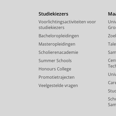
Studiekiezers
Maa
Voorlichtingsactiviteiten voor
Univ
studiekiezers
Gro
Bacheloropleidingen
Zoe
Masteropleidingen
Tal
Scholierenacademie
Sam
Cen
Summer Schools
Tec
Honours College
Uni
Promotietrajecten
Car
Veelgestelde vragen
Stu
Sch
Sam