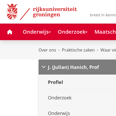
Skip
Skip
to
to
Content
Navigation
breed in kenni
Home
Onderwijs
Onderzoek
Maatsch
Over ons
Praktische zaken
Waar vi
J. (Julian) Hanich, Prof
Profiel
Onderzoek
Onderwijs