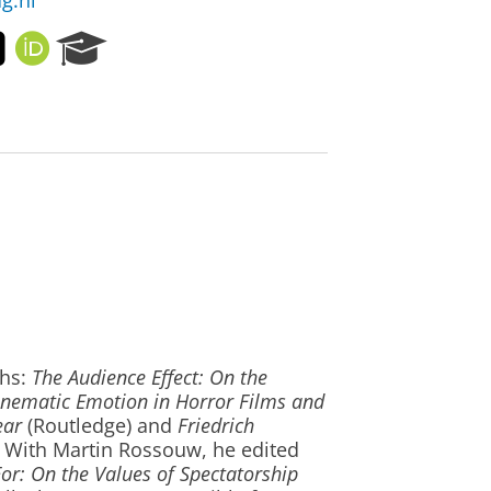
g.nl
T
O
R
w
R
e
i
C
s
t
I
e
t
D
a
e
r
r
c
h
P
o
r
t
a
l
phs:
The Audience Effect: On the
inematic Emotion in Horror Films and
ear
(Routledge) and
Friedrich
). With Martin Rossouw, he edited
or: On the Values of Spectatorship