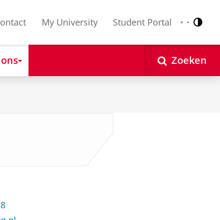
ontact
My University
Student Portal
Contr
Nederlands
English
 ons
Zoeken
38