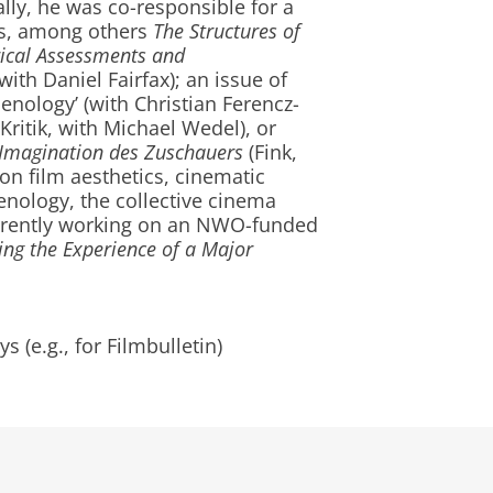
ally, he was co-responsible for a
es, among others
The Structures of
rical Assessments and
th Daniel Fairfax); an issue of
nology’ (with Christian Ferencz-
 Kritik, with Michael Wedel), or
e Imagination des Zuschauers
(Fink,
on film aesthetics, cinematic
nology, the collective cinema
currently working on an NWO-funded
ing the Experience of a Major
s (e.g., for Filmbulletin)