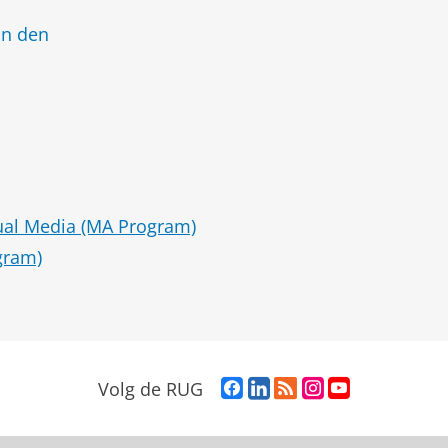
an den
ual Media (MA Program)
gram)
F
L
R
I
Y
Volg de RUG
a
i
S
n
o
c
n
S
s
u