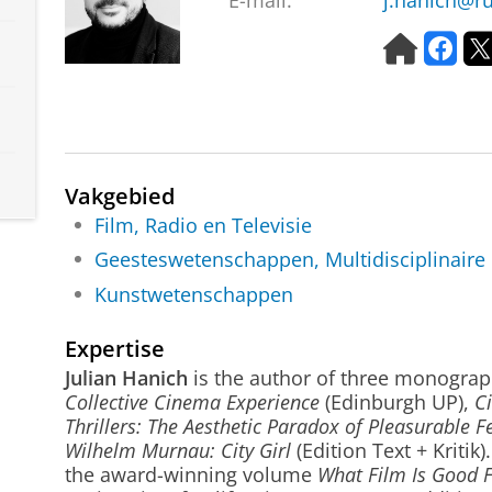
E-mail:
j.hanich@ru
H
F
o
a
m
c
e
e
p
b
a
o
g
o
Vakgebied
e
k
Film, Radio en Televisie
Geesteswetenschappen, Multidisciplinaire
Kunstwetenschappen
Expertise
Julian Hanich
is the author of three monogra
Collective Cinema Experience
(Edinburgh UP),
C
Thrillers: The Aesthetic Paradox of Pleasurable F
Wilhelm Murnau: City Girl
(Edition Text + Kritik
the award-winning volume
What Film Is Good F