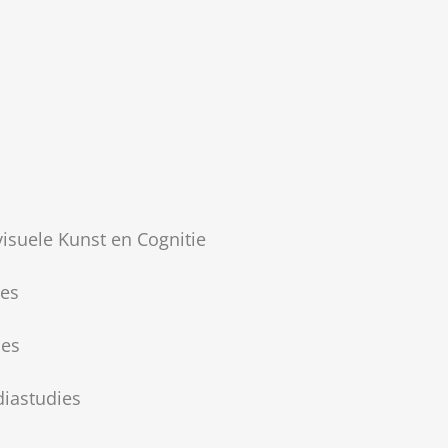
isuele Kunst en Cognitie
ies
ies
diastudies