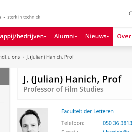
C
s - sterk in techniek
appij/bedrijven
Alumni
Nieuws
Over
ndt u ons
J. (Julian) Hanich, Prof
J. (Julian) Hanich, Prof
Professor of Film Studies
Faculteit der Letteren
Telefoon:
050 36 381