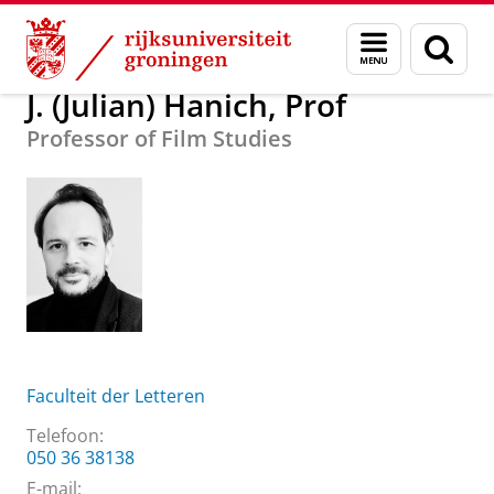
Skip
Skip
Over ons
J. (Julian) Hanich, Prof
Menu
Zoek
to
to
en
Content
Navigation
zoeken
J. (Julian) Hanich, Prof
Professor of Film Studies
Faculteit der Letteren
Telefoon:
050 36 38138
E-mail: