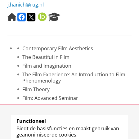
j.hanich@rug.nl
H
F
T
O
R
o
a
w
R
e
m
c
i
C
s
e
e
t
I
e
p
b
t
D
a
a
o
e
r
Contemporary Film Aesthetics
g
o
r
c
The Beautiful in Film
e
k
h
P
Film and Imagination
o
The Film Experience: An Introduction to Film
r
Phenomenology
t
Film Theory
a
l
Film: Advanced Seminar
Film History
Functioneel
Laatst gewijzigd:
09 februari 2023 20:14
Biedt de basisfuncties en maakt gebruik van
geanonimiseerde cookies.