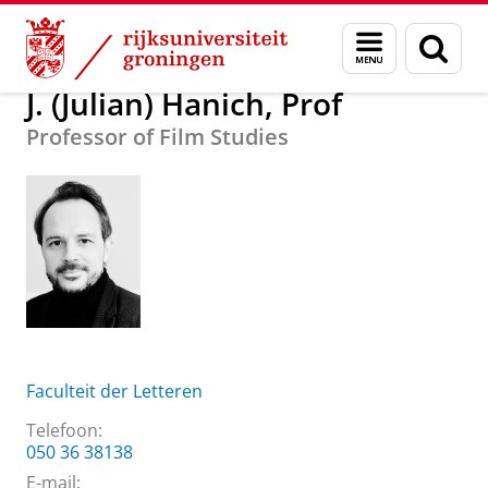
Skip
Skip
Over ons
J. (Julian) Hanich, Prof
Menu
Zoek
to
to
en
Content
Navigation
zoeken
J. (Julian) Hanich, Prof
Professor of Film Studies
Faculteit der Letteren
Telefoon:
050 36 38138
E-mail: