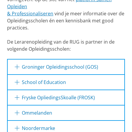
Opleiden
& Professionaliseren
vind je meer informatie over de
Opleidingsscholen én een kennisbank met good
practices.
De Lerarenopleiding van de RUG is partner in de
volgende Opleidingsscholen:
Groninger Opleidingsschool (GOS)
Praedinius Gymnasium
School of Education
Reitdiep College (
Kamerlingh Onnes
,
Leon
van Gelder
,
OSG Piter Jelles
Fryske OpliedingsSkoalle (FROSK)
Simon van Hasselt
)
rsg de Borgen
H.N. Werkman Stadslyceum
RSG Simon Vestdijk
(Harlingen en Franeker)
Dr. Nassau College
Ommelanden
Harens Lyceum
OSG Singelland
(VHS Drachten, Drachtster
Stad en Esch
Montessori Lyceum
Lyceum, Burgum, Surhuisterveen, ISK
Dr. Aletta Jacobs College
Noordermarke
Rijksuniversiteit Groningen
Drachten, De Venen Drachten, Matrix