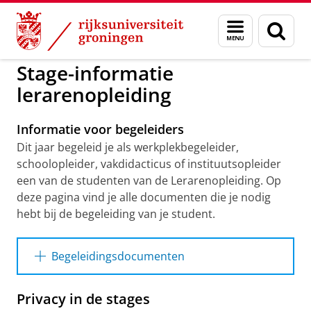
Skip
Skip
to
to
GMW
Organisatie
Samenwerken met ons
Menu
Zoek
Content
Navigation
en
zoeken
Stage-informatie
lerarenopleiding
Informatie voor begeleiders
Dit jaar begeleid je als werkplekbegeleider,
schoolopleider, vakdidacticus of instituutsopleider
een van de studenten van de Lerarenopleiding. Op
deze pagina vind je alle documenten die je nodig
hebt bij de begeleiding van je student.
Begeleidingsdocumenten
Studenten en hun begeleiders moeten
Privacy in de stages
gebruikmaken van de volgende documenten: