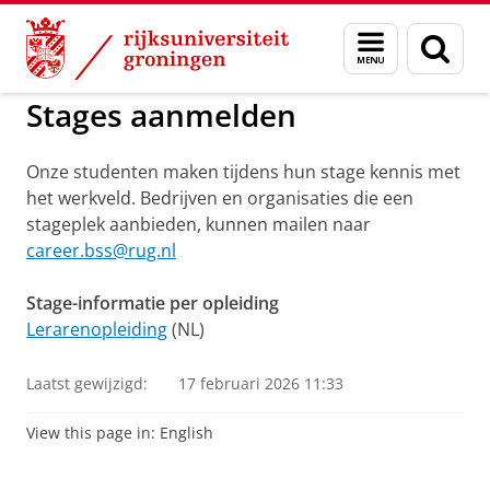
Skip
Skip
to
to
GMW
Organisatie
Samenwerken met ons
Menu
Zoek
Content
Navigation
en
zoeken
Stages aanmelden
Onze studenten maken tijdens hun stage kennis met
het werkveld. Bedrijven en organisaties die een
stageplek aanbieden, kunnen mailen naar
career.bss@rug.nl
Stage-informatie per opleiding
Lerarenopleiding
(NL)
Laatst gewijzigd:
17 februari 2026 11:33
View this page in:
English