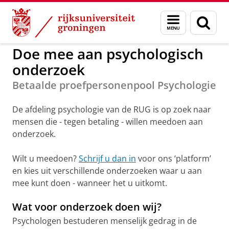
Skip
Skip
to
to
GMW
Onderzoek
Psychologie
Menu
Zoek
Content
Navigation
en
zoeken
Doe mee aan psychologisch
onderzoek
Betaalde proefpersonenpool Psychologie
De afdeling psychologie van de RUG is op zoek naar
mensen die - tegen betaling - willen meedoen aan
onderzoek.
Wilt u meedoen?
Schrijf u dan in
voor ons ‘platform’
en kies uit verschillende onderzoeken waar u aan
mee kunt doen - wanneer het u uitkomt.
Wat voor onderzoek doen wij?
Psychologen bestuderen menselijk gedrag in de