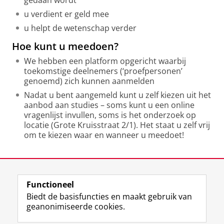
gedaan wordt
u verdient er geld mee
u helpt de wetenschap verder
Hoe kunt u meedoen?
We hebben een platform opgericht waarbij
toekomstige deelnemers (‘proefpersonen’
genoemd) zich kunnen aanmelden
Nadat u bent aangemeld kunt u zelf kiezen uit het
aanbod aan studies – soms kunt u een online
vragenlijst invullen, soms is het onderzoek op
locatie (Grote Kruisstraat 2/1). Het staat u zelf vrij
om te kiezen waar en wanneer u meedoet!
Laatst gewijzigd:
17 februari 2026 11:35
Functioneel
View this page in:
English
Biedt de basisfuncties en maakt gebruik van
geanonimiseerde cookies.
F
L
R
I
Y