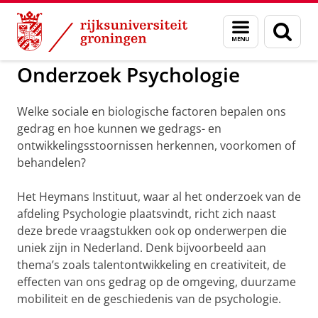
Skip
Skip
to
to
GMW
Onderzoek
Psychologie
Menu
Zoek
Content
Navigation
en
zoeken
Onderzoek Psychologie
Welke sociale en biologische factoren bepalen ons
gedrag en hoe kunnen we gedrags- en
ontwikkelingsstoornissen herkennen, voorkomen of
behandelen?
Het Heymans Instituut, waar al het onderzoek van de
afdeling Psychologie plaatsvindt, richt zich naast
deze brede vraagstukken ook op onderwerpen die
uniek zijn in Nederland. Denk bijvoorbeeld aan
thema’s zoals talentontwikkeling en creativiteit, de
effecten van ons gedrag op de omgeving, duurzame
mobiliteit en de geschiedenis van de psychologie.