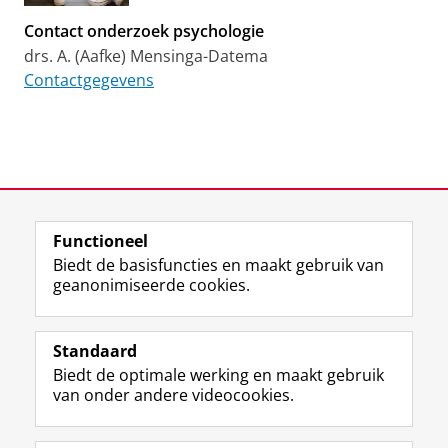
Contact onderzoek psychologie
drs. A. (Aafke) Mensinga-Datema
Contactgegevens
View this page in:
English
Functioneel
Biedt de basisfuncties en maakt gebruik van
geanonimiseerde cookies.
F
L
R
I
Y
Volg de RUG
a
i
S
n
o
Standaard
c
n
S
s
u
Biedt de optimale werking en maakt gebruik
e
k
-
t
T
Studiekiezers
van onder andere videocookies.
b
e
f
a
u
Maatschappij/bedrijven
o
d
e
g
b
o
I
e
r
e