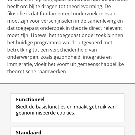
heeft om bij te dragen tot theorievorming. De
filosofie is dat fundamenteel onderzoek relevant
moet zijn voor verschijnselen in de samenleving en
dat toegepast onderzoek in theorie direct relevant
moet zijn. Hoewel het toegepast onderzoek binnen
het huidige programma wordt uitgevoerd met
betrekking tot een verscheidenheid van
onderwerpen, zoals gezondheid, integratie en
immigratie, vloeit het voort uit gemeenschappelijke
theoretische raamwerken.
Laatst gewijzigd:
20 februari 2026 15:53
Functioneel
View this page in:
English
Biedt de basisfuncties en maakt gebruik van
geanonimiseerde cookies.
F
L
R
I
Y
Volg de RUG
a
i
S
n
o
Standaard