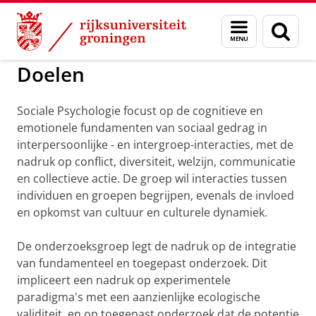
Skip
Skip
to
to
GMW
Sociale Psychologie
Menu
Zoek
Content
Navigation
en
zoeken
Doelen
Sociale Psychologie focust op de cognitieve en
emotionele fundamenten van sociaal gedrag in
interpersoonlijke - en intergroep-interacties, met de
nadruk op conflict, diversiteit, welzijn, communicatie
en collectieve actie. De groep wil interacties tussen
individuen en groepen begrijpen, evenals de invloed
en opkomst van cultuur en culturele dynamiek.
De onderzoeksgroep legt de nadruk op de integratie
van fundamenteel en toegepast onderzoek. Dit
impliceert een nadruk op experimentele
paradigma's met een aanzienlijke ecologische
validiteit, en op toegepast onderzoek dat de potentie