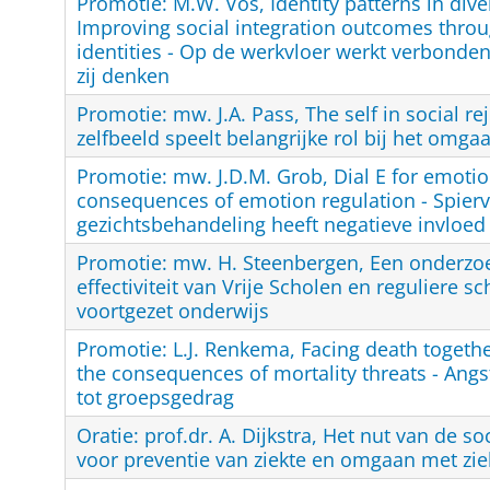
Promotie: M.W. Vos, Identity patterns in div
Improving social integration outcomes throu
identities - Op de werkvloer werkt verbonden
zij denken
Promotie: mw. J.A. Pass, The self in social rej
zelfbeeld speelt belangrijke rol bij het omga
Promotie: mw. J.D.M. Grob, Dial E for emoti
consequences of emotion regulation - Spie
gezichtsbehandeling heeft negatieve invloed
Promotie: mw. H. Steenbergen, Een onderzo
effectiviteit van Vrije Scholen en reguliere s
voortgezet onderwijs
Promotie: L.J. Renkema, Facing death togeth
the consequences of mortality threats - Angs
tot groepsgedrag
Oratie: prof.dr. A. Dijkstra, Het nut van de s
voor preventie van ziekte en omgaan met zie