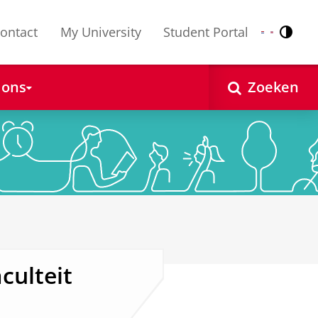
ontact
My University
Student Portal
Contr
Nederlands
English
 ons
Zoeken
culteit