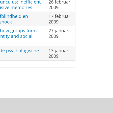
unculus: inefficient
26 februari
rusive memories
2009
fblindheid en
17 februari
lshoek
2009
g how groups form
27 januari
tity and social
2009
n de psychologische
13 januari
2009