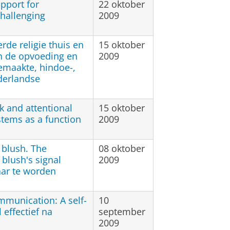
pport for
22 oktober
challenging
2009
rde religie thuis en
15 oktober
an de opvoeding en
2009
emaakte, hindoe-,
ederlandse
 and attentional
15 oktober
stems as a function
2009
o blush. The
08 oktober
 blush's signal
2009
aar te worden
mmunication: A self-
10
 effectief na
september
2009