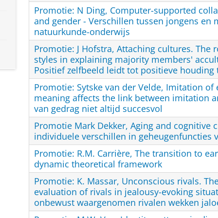
Promotie: N Ding, Computer-supported colla
and gender - Verschillen tussen jongens en m
natuurkunde-onderwijs
Promotie: J Hofstra, Attaching cultures. The 
styles in explaining majority members' accult
Positief zelfbeeld leidt tot positieve houding
Promotie: Sytske van der Velde, Imitation o
meaning affects the link between imitation an
van gedrag niet altijd succesvol
Promotie Mark Dekker, Aging and cognitive c
individuele verschillen in geheugenfuncties
Promotie: R.M. Carrière, The transition to ea
dynamic theoretical framework
Promotie: K. Massar, Unconscious rivals. Th
evaluation of rivals in jealousy-evoking situa
onbewust waargenomen rivalen wekken jalo