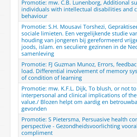
Promotie: mw. C.B. Lunenborg, Additional su
individuals with intellectual disabilities and 
behaviour
Promotie: S.H. Mousavi Torshezi, Gepraktisee
sociale limieten. Een vergelijkende studie v
houding van jongeren bij gereformeerd vrijg
joods, islam. en seculiere gezinnen in de N
samenleving
Promotie: FJ Guzman Munoz, Errors, feedback
load. Differential involvement of memory sy
of condition of learning
Promotie: mw. K.F.L. Dijk, To blush, or not t
interpersonal and clinical implications of the
value./ Blozen helpt om aardig en betrouwb
gevonden
Promotie: S Pietersma, Persuasive health co
perspective - Gezondheidsvoorlichting vooral
compliment