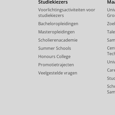
Studiekiezers
Maa
Voorlichtingsactiviteiten voor
Univ
studiekiezers
Gro
Bacheloropleidingen
Zoe
Masteropleidingen
Tal
Scholierenacademie
Sam
Cen
Summer Schools
Tec
Honours College
Uni
Promotietrajecten
Car
Veelgestelde vragen
Stu
Sch
Sam