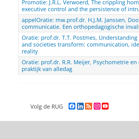
Promotie: J.R.L. Verwoerd, The crippling hom
executive control and the persistence of int
appelOratie: mw.prof.dr. H.J.M. Janssen, Doo
communicatie. Een orthopedagogische inva
Oratie: prof.dr. T.T. Postmes, Understandin
and societies transform: communication, iden
reality
Oratie: prof.dr. R.R. Meijer, Psychometrie e
praktijk van alledag
F
L
R
I
Y
Volg de RUG
a
i
S
n
o
c
n
S
s
u
e
k
-
t
T
b
e
f
a
u