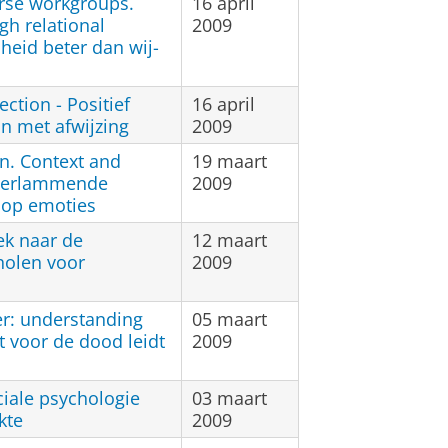
erse workgroups.
16 april
gh relational
2009
heid beter dan wij-
ection - Positief
16 april
an met afwijzing
2009
on. Context and
19 maart
rverlammende
2009
 op emoties
ek naar de
12 maart
cholen voor
2009
er: understanding
05 maart
t voor de dood leidt
2009
ociale psychologie
03 maart
kte
2009