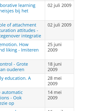
borative learning
02 juli 2009
eisjes bij het
role of attachment
02 juli 2009
uration attitudes -
 tegenover integratie
f emotion. How
25 juni
d liking - Imiteren
2009
ontrol - Grote
18 juni
 van ouderen
2009
rly education. A
28 mei
2009
e automatic
14 mei
tions - Ook
2009
ezie op