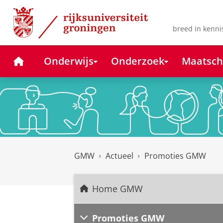
Skip
Skip
to
to
Content
Navigation
breed in kenni
Home
Onderwijs
Onderzoek
Maatsch
GMW
Actueel
Promoties GMW
Home GMW
Promoties GMW