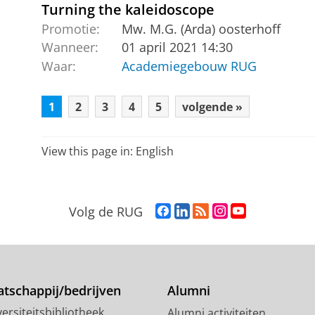
Turning the kaleidoscope
Promotie:
Mw. M.G. (Arda) oosterhoff
Wanneer:
01 april 2021 14:30
Waar:
Academiegebouw RUG
1
2
3
4
5
volgende »
View this page in:
English
F
L
R
I
Y
Volg de RUG
a
i
S
n
o
c
n
S
s
u
e
k
-
t
T
b
e
f
a
u
o
d
e
g
b
tschappij/bedrijven
Alumni
o
I
e
r
e
ersiteitsbibliotheek
Alumni activiteiten