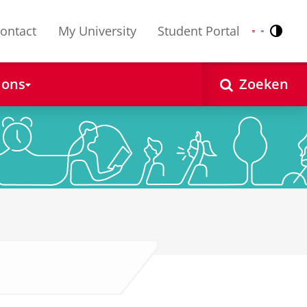
ontact
My University
Student Portal
Contr
Nederlands
English
 ons
Zoeken