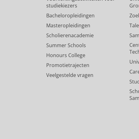
studiekiezers
Gro
Bacheloropleidingen
Zoe
Masteropleidingen
Tal
Scholierenacademie
Sam
Cen
Summer Schools
Tec
Honours College
Uni
Promotietrajecten
Car
Veelgestelde vragen
Stu
Sch
Sam