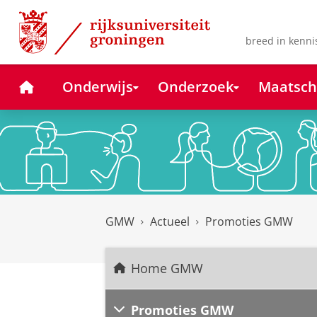
Skip
Skip
to
to
Content
Navigation
breed in kenni
Home
Onderwijs
Onderzoek
Maatsch
GMW
Actueel
Promoties GMW
Home GMW
Promoties GMW