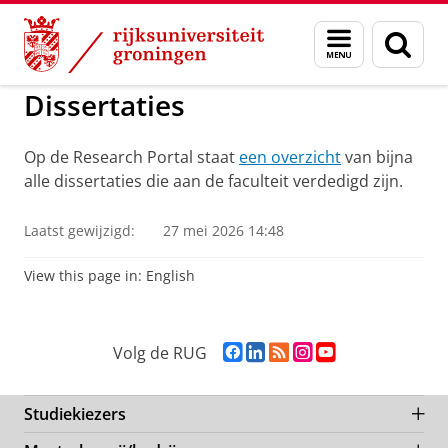
Skip
Skip
to
to
GMW
Actueel
Promoties GMW
Menu
Zoek
Content
Navigation
en
zoeken
Dissertaties
Op de Research Portal staat
een overzicht
van bijna
alle dissertaties die aan de faculteit verdedigd zijn.
Laatst gewijzigd:
27 mei 2026 14:48
View this page in:
English
F
L
R
I
Y
Volg de RUG
a
i
S
n
o
c
n
S
s
u
e
k
-
t
T
Studiekiezers
b
e
f
a
u