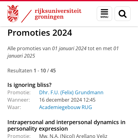
Skip
Skip
to
to
GMW
Actueel
Promoties GMW
Menu
Zoek
Content
Navigation
en
zoeken
Promoties 2024
Alle promoties van
01 januari 2024
tot en met
01
januari 2025
Resultaten
1
-
10
/
45
Is ignoring bliss?
Promotie:
Dhr. F.U. (Felix) Grundmann
Wanneer:
16 december 2024 12:45
Waar:
Academiegebouw RUG
Intrapersonal and interpersonal dynamics in
personality expression
Promotie:
Mw. N.A. (Nicol) Arellano Veliz