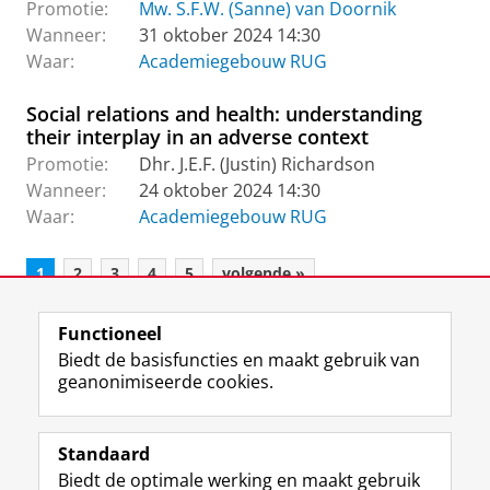
Promotie:
Mw. S.F.W. (Sanne) van Doornik
Wanneer:
31 oktober 2024 14:30
Waar:
Academiegebouw RUG
Social relations and health: understanding
their interplay in an adverse context
Promotie:
Dhr. J.E.F. (Justin) Richardson
Wanneer:
24 oktober 2024 14:30
Waar:
Academiegebouw RUG
1
2
3
4
5
volgende »
Functioneel
View this page in:
English
Biedt de basisfuncties en maakt gebruik van
geanonimiseerde cookies.
F
L
R
I
Y
Volg de RUG
a
i
S
n
o
Standaard
c
n
S
s
u
Biedt de optimale werking en maakt gebruik
e
k
-
t
T
Studiekiezers