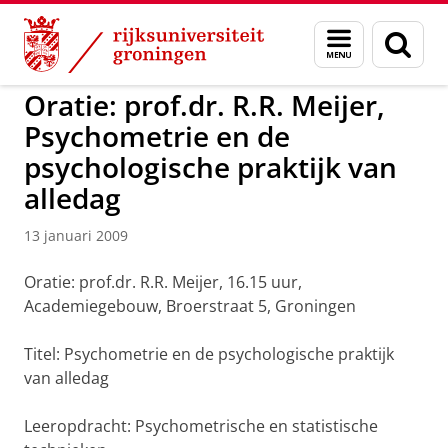
Skip
Skip
to
to
GMW
Promoties 2009
Menu
Zoek
Content
Navigation
en
zoeken
Oratie: prof.dr. R.R. Meijer,
Psychometrie en de
psychologische praktijk van
alledag
13 januari 2009
Oratie: prof.dr. R.R. Meijer, 16.15 uur,
Academiegebouw, Broerstraat 5, Groningen
Titel: Psychometrie en de psychologische praktijk
van alledag
Leeropdracht: Psychometrische en statistische