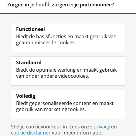
Zorgen in je hoofd, zorgen in je portemonnee?
Functioneel
Biedt de basisfuncties en maakt gebruik van
geanonimiseerde cookies.
F
L
R
I
Y
Volg de RUG
a
i
S
n
o
Standaard
c
n
S
s
u
Biedt de optimale werking en maakt gebruik
e
k
-
t
T
Studiekiezers
van onder andere videocookies.
b
e
f
a
u
Maatschappij/bedrijven
o
d
e
g
b
o
I
e
r
e
Alumni
k
n
d
a
-
Volledig
p
-
R
m
k
Biedt gepersonaliseerde content en maakt
Over ons
a
p
i
-
a
gebruik van marketingcookies.
g
a
j
a
n
i
g
k
c
a
Disclaimer & Copyright
Privacy
Cookies
n
i
s
c
a
Stel je cookievoorkeur in. Lees onze
privacy
en
Inloggen
a
n
u
o
l
cookie disclaimer
voor meer informatie.