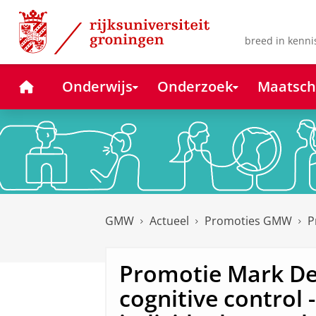
Skip
Skip
to
to
Content
Navigation
breed in kenni
Home
Onderwijs
Onderzoek
Maatsch
GMW
Actueel
Promoties GMW
P
Promotie Mark De
cognitive control 