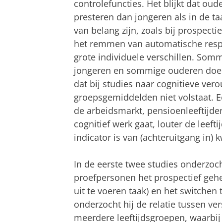
controlefuncties. Het blijkt dat oud
presteren dan jongeren als in de ta
van belang zijn, zoals bij prospect
het remmen van automatische respo
grote individuele verschillen. Som
jongeren en sommige ouderen doen 
dat bij studies naar cognitieve ve
groepsgemiddelden niet volstaat. Ee
de arbeidsmarkt, pensioenleeftijden
cognitief werk gaat, louter de leeft
indicator is van (achteruitgang in) k
In de eerste twee studies onderzoc
proefpersonen het prospectief geh
uit te voeren taak) en het switchen 
onderzocht hij de relatie tussen ver
meerdere leeftijdsgroepen, waarbij 