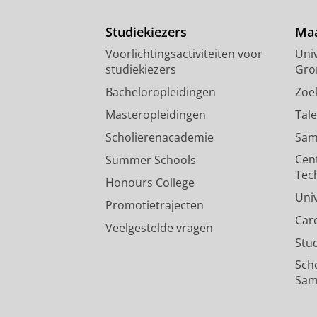
Studiekiezers
Maa
Voorlichtingsactiviteiten voor
Univ
studiekiezers
Gro
Bacheloropleidingen
Zoe
Masteropleidingen
Tal
Scholierenacademie
Sam
Cen
Summer Schools
Tec
Honours College
Uni
Promotietrajecten
Car
Veelgestelde vragen
Stu
Sch
Sam