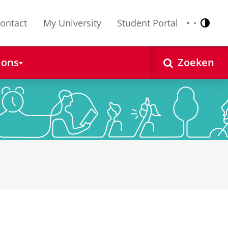
ontact
My University
Student Portal
Contr
Nederlands
English
 ons
Zoeken