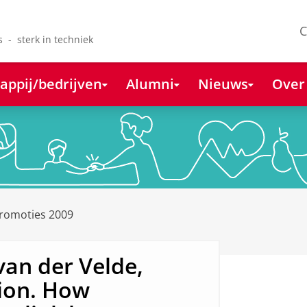
C
s - sterk in techniek
appij/bedrijven
Alumni
Nieuws
Over
romoties 2009
van der Velde,
ion. How