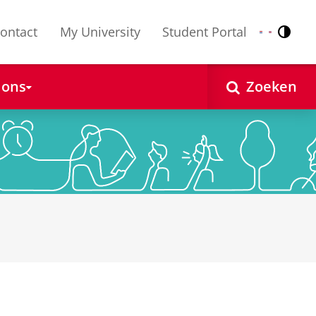
ontact
My University
Student Portal
Contr
Nederlands
English
 ons
Zoeken