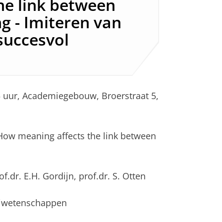
he link between
ng - Imiteren van
 succesvol
5 uur, Academiegebouw, Broerstraat 5,
 How meaning affects the link between
of.dr. E.H. Gordijn, prof.dr. S. Otten
ijwetenschappen