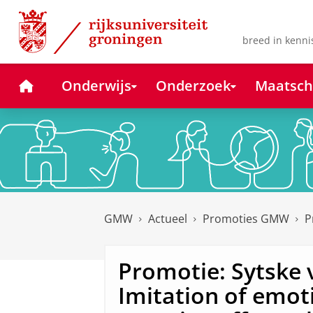
Skip
Skip
to
to
Content
Navigation
breed in kenni
Home
Onderwijs
Onderzoek
Maatsch
GMW
Actueel
Promoties GMW
P
Promotie: Sytske 
Imitation of emot