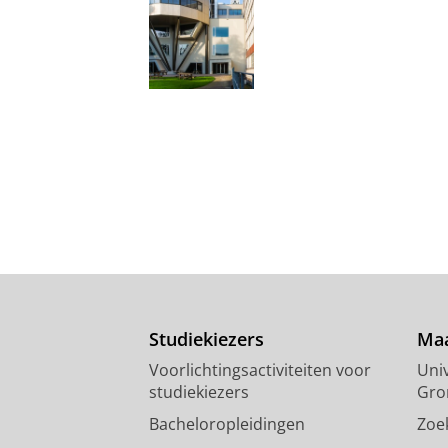
Studiekiezers
Maa
Voorlichtingsactiviteiten voor
Univ
studiekiezers
Gro
Bacheloropleidingen
Zoe