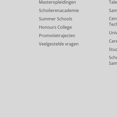
Masteropleidingen
Tal
Scholierenacademie
Sam
Cen
Summer Schools
Tec
Honours College
Uni
Promotietrajecten
Car
Veelgestelde vragen
Stu
Sch
Sam