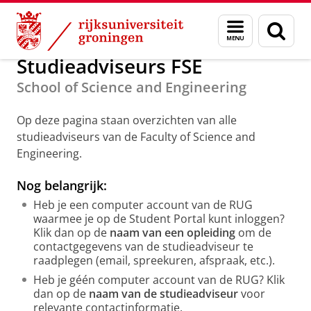
Skip
Skip
Over ons
School of Science and Engineering
Menu
Zoek
to
to
en
Content
Navigation
zoeken
Studieadviseurs FSE
School of Science and Engineering
Op deze pagina staan overzichten van alle
studieadviseurs van de Faculty of Science and
Engineering.
Nog belangrijk:
Heb je een computer account van de RUG
waarmee je op de Student Portal kunt inloggen?
Klik dan op de
naam van een opleiding
om de
contactgegevens van de studieadviseur te
raadplegen (email, spreekuren, afspraak, etc.).
Heb je géén computer account van de RUG? Klik
dan op de
naam van de studieadviseur
voor
relevante contactinformatie.