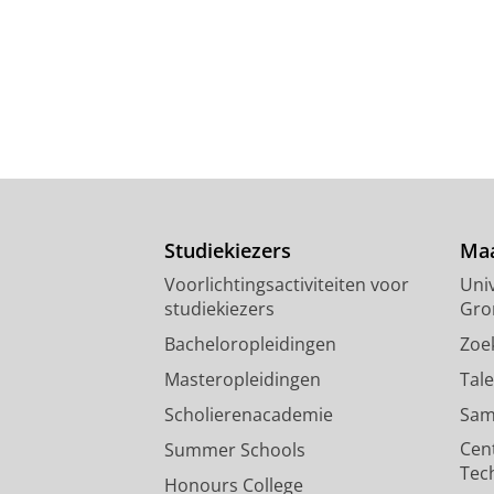
Studiekiezers
Maa
Voorlichtingsactiviteiten voor
Univ
studiekiezers
Gro
Bacheloropleidingen
Zoe
Masteropleidingen
Tal
Scholierenacademie
Sam
Cen
Summer Schools
Tec
Honours College