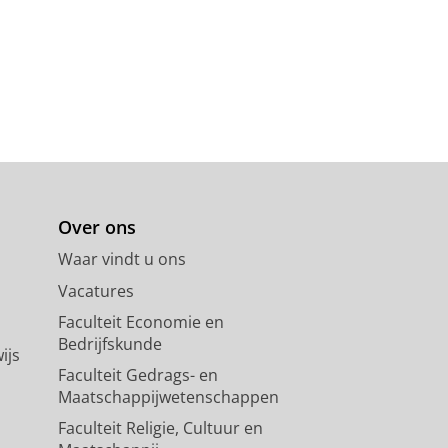
Over ons
Waar vindt u ons
Vacatures
Faculteit Economie en
Bedrijfskunde
ijs
Faculteit Gedrags- en
Maatschappijwetenschappen
Faculteit Religie, Cultuur en