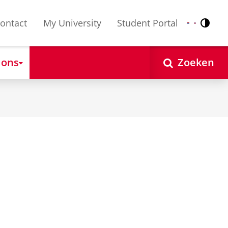
ontact
My University
Student Portal
Contr
Nederlands
English
 ons
Zoeken