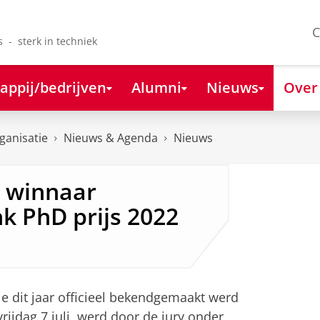
C
s - sterk in techniek
appij/bedrijven
Alumni
Nieuws
Over
ganisatie
Nieuws & Agenda
Nieuws
 winnaar
k PhD prijs 2022
ie dit jaar officieel bekendgemaakt werd
rijdag 7 juli, werd door de jury onder