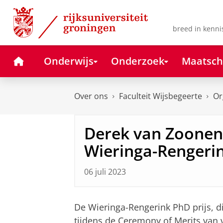
Skip
Skip
to
to
Content
Navigation
breed in kenni
Home
Onderwijs
Onderzoek
Maatsch
Over ons
Faculteit Wijsbegeerte
Or
Derek van Zoonen
Wieringa-Rengerin
06 juli 2023
De Wieringa-Rengerink PhD prijs, d
tijdens de Ceremony of Merits van v