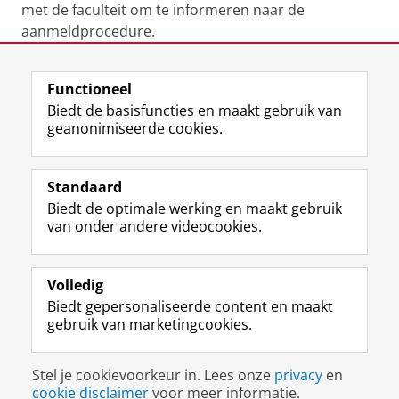
met de faculteit om te informeren naar de
aanmeldprocedure.
Laatst gewijzigd:
29 juli 2026 10:02
Functioneel
Biedt de basisfuncties en maakt gebruik van
geanonimiseerde cookies.
F
L
R
I
Y
Volg de RUG
a
i
S
n
o
Standaard
c
n
S
s
u
Biedt de optimale werking en maakt gebruik
e
k
-
t
T
Studiekiezers
van onder andere videocookies.
b
e
f
a
u
Maatschappij/bedrijven
o
d
e
g
b
o
I
e
r
e
Alumni
k
n
d
a
-
Volledig
p
-
R
m
k
Biedt gepersonaliseerde content en maakt
Over ons
a
p
i
-
a
gebruik van marketingcookies.
g
a
j
a
n
i
g
k
c
a
Disclaimer & Copyright
Privacy
Cookies
n
i
s
c
a
Stel je cookievoorkeur in. Lees onze
privacy
en
Inloggen
a
n
u
o
l
cookie disclaimer
voor meer informatie.