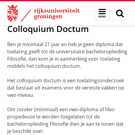
Skip
Skip
Over ons
Filosofie: iets voor jou?
Menu
Zoek
to
to
en
Content
Navigation
zoeken
Colloquium Doctum
Ben je minimaal 21 jaar en heb je geen diploma dat
toelating geeft tot de universitaire bacheloropleiding
Filosofie, dan kom je in aanmerking voor toelating
middels het colloquium doctum.
Het colloquium doctum is een toelatingsonderzoek
dat bestaat uit examens voor de vereiste vakken op
vwo-niveau.
Om zonder (minimaal) een vwo-diploma of hbo-
propedeuse te worden toegelaten tot de
bacheloropleiding Filosofie dien je aan te tonen dat
je beschikt over: