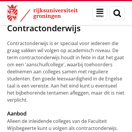
Skip
Skip
Over ons
Opleidingen
Menu
Zoek
to
to
en
Content
Navigation
zoeken
Contractonderwijs
Contractonderwijs is er speciaal voor iedereen die
graag vakken wil volgen op academisch niveau. De
term contractonderwijs houdt in feite in dat het gaat
om een 'aanschuifcollege', waarbij toehoorders
deelnemen aan colleges samen met reguliere
studenten. Een goede leesvaardigheid in de Engelse
taal is een vereiste. Aan het eind kunt u eventueel
het bijbehorende tentamen afleggen, maar dit is niet
verplicht.
Aanbod
Alleen de inleidende colleges van de Faculteit
Wijsbegeerte kunt u volgen als contractonderwijs.