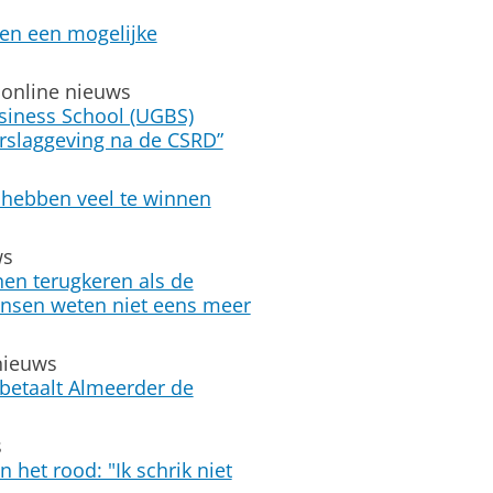
en een mogelijke
online nieuws
siness School (UGBS)
rslaggeving na de CSRD”
en hebben veel te winnen
ws
en terug­keren als de
mensen weten niet eens meer
nieuws
 betaalt Almeerder de
s
 het rood: "Ik schrik niet