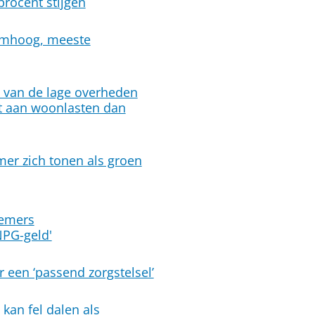
procent stijgen
omhoog, meeste
 van de lage overheden
jt aan woonlasten dan
mer zich tonen als groen
nemers
NPG-geld'
r een ‘passend zorgstelsel’
 kan fel dalen als