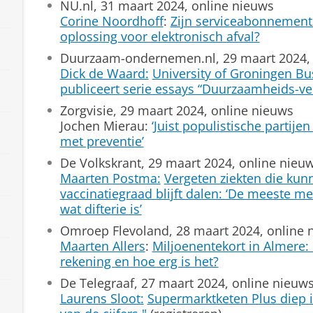
NU.nl, 31 maart 2024, online nieuws
Corine Noordhoff
:
Zijn serviceabonnement
oplossing voor elektronisch afval?
Duurzaam-ondernemen.nl, 29 maart 2024, 
Dick de Waard:
University of Groningen Bu
publiceert serie essays “Duurzaamheids-ve
Zorgvisie, 29 maart 2024, online nieuws
Jochen Mierau:
‘Juist populistische partij
met preventie’
De Volkskrant, 29 maart 2024, online nieu
Maarten Postma:
Vergeten ziekten die kunn
vaccinatiegraad blijft dalen: ‘De meeste 
wat difterie is’
Omroep Flevoland, 28 maart 2024, online 
Maarten Allers
:
Miljoenentekort in Almere:
rekening en hoe erg is het?
De Telegraaf, 27 maart 2024, online nieuw
Laurens Sloot:
Supermarktketen Plus diep in