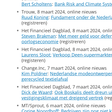
Bert Scholtens
:
Bank Risk and Climate Sys
Trouw, 8 maart 2024, online nieuws
Ruud Koning
:
Fundament onder de Nederlan
(registreren)
Het Financieel Dagblad, 8 maart 2024, onl
Steven Brakman
:
Met meer geld voor defen
oorlogseconomie
(registreren)
Het Financieel Dagblad, 8 maart 2024, onl
Laurens Sloot:
Verkoop Deen-supermarkten
(registeren)
Change.Inc, 7 maart 2024, online nieuws
Kim Poldner
:
Nederlandse modeontwerper 
gerecycled textielafval
Het Financieel Dagblad, 7 maart 2024, onl
Dick de Waard
:
Ook Boskalis deelt dreun u
vestigingsklimaat met dreigend vertrek
(reg
MT/Sprout, 6 maart 2024, online nieuws
Corine Noordhoff:
Bedrijven zijn nog niet k