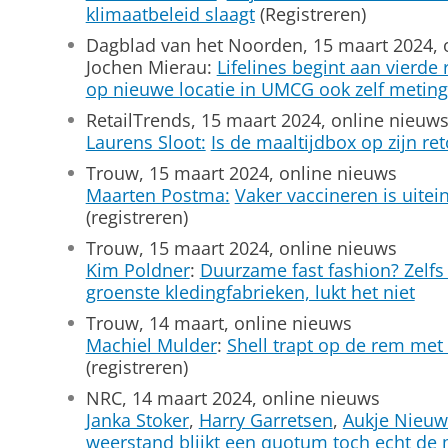
klimaatbeleid slaagt
(Registreren)
Dagblad van het Noorden, 15 maart 2024, 
Jochen Mierau:
Lifelines begint aan vierd
op nieuwe locatie in UMCG ook zelf metin
RetailTrends, 15 maart 2024, online nieuw
Laurens Sloot:
Is de maaltijdbox op zijn re
Trouw, 15 maart 2024, online nieuws
Maarten Postma:
Vaker vaccineren is uitei
(registreren)
Trouw, 15 maart 2024, online nieuws
Kim Poldner
:
Duurzame fast fashion? Zelfs
groenste kledingfabrieken, lukt het niet
Trouw, 14 maart, online nieuws
Machiel Mulder
:
Shell trapt op de rem met
(registreren)
NRC, 14 maart 2024, online nieuws
Janka Stoker
,
Harry Garretsen
,
Aukje Nieuw
weerstand blijkt een quotum toch echt de 