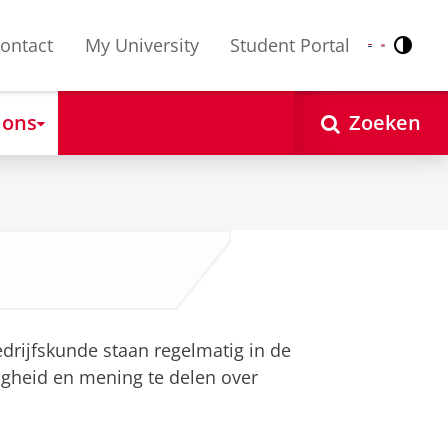
ontact
My University
Student Portal
Contr
Nederlands
English
 ons
Zoeken
rijfskunde staan regelmatig in de
gheid en mening te delen over