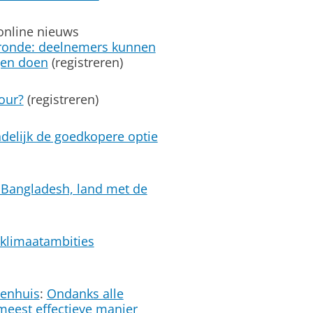
online nieuws
e ronde: deelnemers kunnen
gen doen
(registreren)
s
tour?
(registreren)
ndelijk de goedkopere optie
 Bangladesh, land met de
 klimaatambities
enhuis
:
Ondanks alle
meest effectieve manier