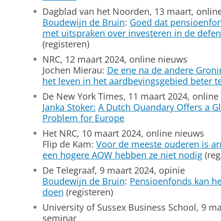
Dagblad van het Noorden, 13 maart, onlin
Boudewijn de Bruin
:
Goed dat pensioenfon
met uitspraken over investeren in de defen
(registeren)
NRC, 12 maart 2024, online nieuws
Jochen Mierau:
De ene na de andere Gron
het leven in het aardbevingsgebied beter 
De New York Times, 11 maart 2024, online
Janka Stoker:
A Dutch Quandary Offers a G
Problem for Europe
Het NRC, 10 maart 2024, online nieuws
Flip de Kam:
Voor de meeste ouderen is ar
een hogere AOW hebben ze niet nodig
(reg
De Telegraaf, 9 maart 2024, opinie
Boudewijn de Bruin
:
Pensioenfonds kan het
doen
(registeren)
University of Sussex Business School, 9 maa
seminar