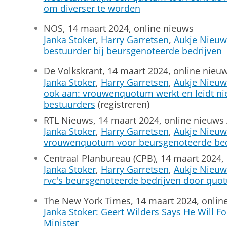
om diverser te worden
NOS, 14 maart 2024, online nieuws
Janka Stoker
,
Harry Garretsen
,
Aukje Nieuw
bestuurder bij beursgenoteerde bedrijven
De Volkskrant, 14 maart 2024, online nieu
Janka Stoker
,
Harry Garretsen
,
Aukje Nieuw
ook aan: vrouwenquotum werkt en leidt ni
bestuurders
(registreren)
RTL Nieuws, 14 maart 2024, online nieuws 
Janka Stoker
,
Harry Garretsen
,
Aukje Nieuw
vrouwenquotum voor beursgenoteerde bed
Centraal Planbureau (CPB), 14 maart 2024,
Janka Stoker
,
Harry Garretsen
,
Aukje Nieuw
rvc's beursgenoteerde bedrijven door quo
The New York Times, 14 maart 2024, onlin
Janka Stoker:
Geert Wilders Says He Will 
Minister