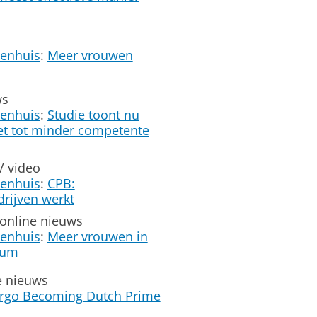
enhuis
:
Meer vrouwen
ws
enhuis
:
Studie toont nu
et tot minder competente
/ video
enhuis
:
CPB:
rijven werkt
 online nieuws
enhuis
:
Meer vrouwen in
tum
e nieuws
Forgo Becoming Dutch Prime