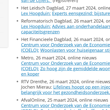
van de cijfers."
(registreren)
Het Leidsch Dagblad, 27 maart 2024, onlin
Lex Hoogduin:
Experts eensgezind: bijstu
Reformatorisch Dagblad, 26 maart 2024, o
Lex Hoogduin:
Advies aan onderhandelaars
capaciteitsgrenzen
Het Financieele Dagblad, 26 maart 2024, o
Centrum voor Onderzoek van de Economie
(COELO):
Woonlasten voor huiseigenaar stij
Metro, 26 maart 2024, online nieuws
Centrum voor Onderzoek van de Economie
(COELO):
Zo hoog zijn de gemiddelde woon
en koper
RTV Drenthe, 26 maart 2024, online nieuw
Jochen Mierau:
Lifelines hoopt op een injec
belangrijk voor het gezondheidsonderzoek.
AfvalOnline, 25 maart 2024, online nieuws
Centrum voor Onderzoek van de Economie