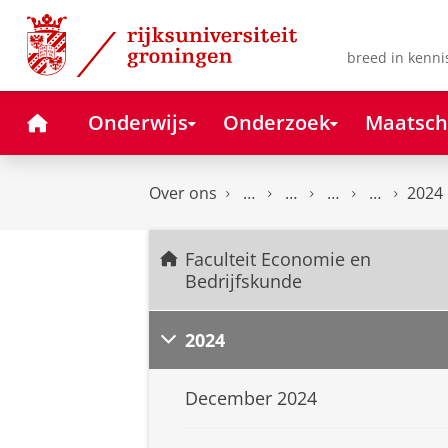
Skip
Skip
to
to
Content
Navigation
breed in kenni
Home
Onderwijs
Onderzoek
Maatsch
Over ons
2024
Faculteit Economie en
Bedrijfskunde
2024
December 2024