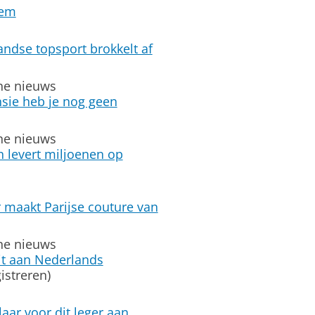
tem
dse topsport brokkelt af
ine nieuws
sie heb je nog geen
ine nieuws
 levert miljoenen op
maakt Parijse couture van
ine nieuws
it aan Nederlands
istreren)
laar voor dit leger aan