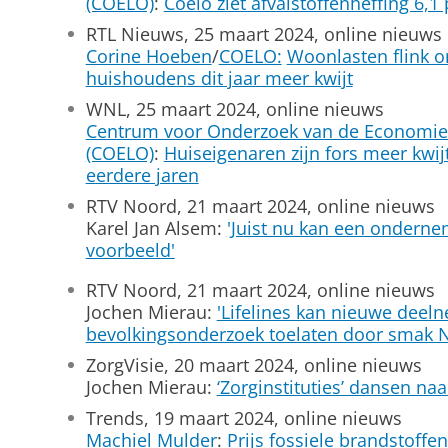
(COELO)
:
Coelo ziet afvalstoffenheffing 6,1 
RTL Nieuws, 25 maart 2024, online nieuws
Corine Hoeben
/
COELO:
Woonlasten flink 
huishoudens dit jaar meer kwijt
WNL, 25 maart 2024, online nieuws
Centrum voor Onderzoek van de Economie
(COELO)
:
Huiseigenaren zijn fors meer kwi
eerdere jaren
RTV Noord, 21 maart 2024, online nieuws
Karel Jan Alsem:
'Juist nu kan een onderne
voorbeeld'
RTV Noord, 21 maart 2024, online nieuws
Jochen Mierau:
'Lifelines kan nieuwe deel
bevolkingsonderzoek toelaten door smak 
ZorgVisie, 20 maart 2024, online nieuws
Jochen Mierau:
‘Zorginstituties’ dansen naa
Trends, 19 maart 2024, online nieuws
Machiel Mulder
:
Prijs fossiele brandstoffen