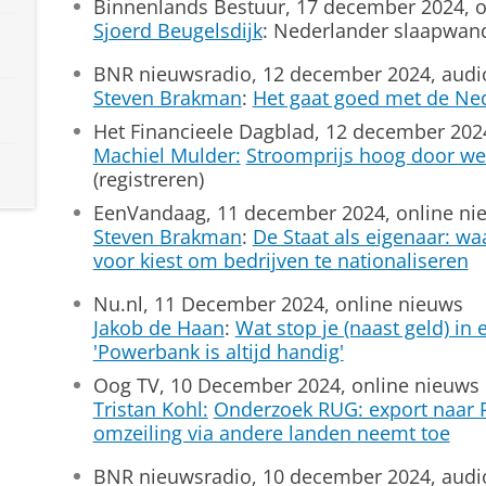
Binnenlands Bestuur, 17 december 2024, o
Sjoerd Beugelsdijk
: Nederlander slaapwand
BNR nieuwsradio, 12 december 2024, aud
Steven Brakman
:
Het gaat goed met de Ne
Het Financieele Dagblad, 12 december 202
Machiel Mulder:
Stroomprijs hoog door we
(registreren)
EenVandaag, 11 december 2024, online ni
Steven Brakman
:
De Staat als eigenaar: w
voor kiest om bedrijven te nationaliseren
Nu.nl, 11 December 2024, online nieuws
Jakob de Haan
:
Wat stop je (naast geld) in
'Powerbank is altijd handig'
Oog TV, 10 December 2024, online nieuws
Tristan Kohl:
Onderzoek RUG: export naar R
omzeiling via andere landen neemt toe
BNR nieuwsradio, 10 december 2024, aud