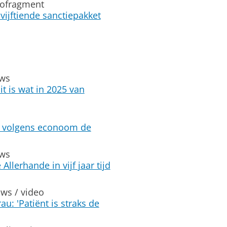
iofragment
ijftiende sanctiepakket
uws
it is wat in 2025 van
ot volgens econoom de
uws
Allerhande in vijf jaar tijd
ws / video
 'Patiënt is straks de