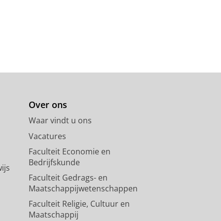
Over ons
Waar vindt u ons
Vacatures
Faculteit Economie en
Bedrijfskunde
ijs
Faculteit Gedrags- en
Maatschappijwetenschappen
Faculteit Religie, Cultuur en
Maatschappij