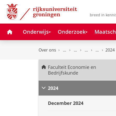
Skip
Skip
to
to
Content
Navigation
breed in kenni
Home
Onderwijs
Onderzoek
Maatsch
Over ons
2024
Faculteit Economie en
Bedrijfskunde
2024
December 2024