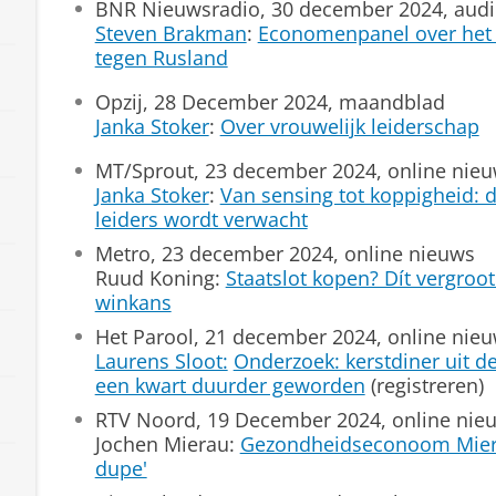
BNR Nieuwsradio, 30 december 2024, aud
Steven Brakman
:
Economenpanel over het v
tegen Rusland
Opzij, 28 December 2024, maandblad
Janka Stoker
:
Over vrouwelijk leiderschap
MT/Sprout, 23 december 2024, online nie
Janka Stoker
:
Van sensing tot koppigheid: d
leiders wordt verwacht
Metro, 23 december 2024, online nieuws
Ruud Koning:
Staatslot kopen? Dít vergro
winkans
Het Parool, 21 december 2024, online nie
Laurens Sloot:
Onderzoek: kerstdiner uit de 
een kwart duurder geworden
(registreren)
RTV Noord, 19 December 2024, online nieu
Jochen Mierau:
Gezondheidseconoom Mierau:
dupe'