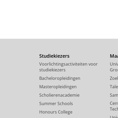
Studiekiezers
Maa
Voorlichtingsactiviteiten voor
Univ
studiekiezers
Gro
Bacheloropleidingen
Zoe
Masteropleidingen
Tal
Scholierenacademie
Sam
Cen
Summer Schools
Tec
Honours College
Uni