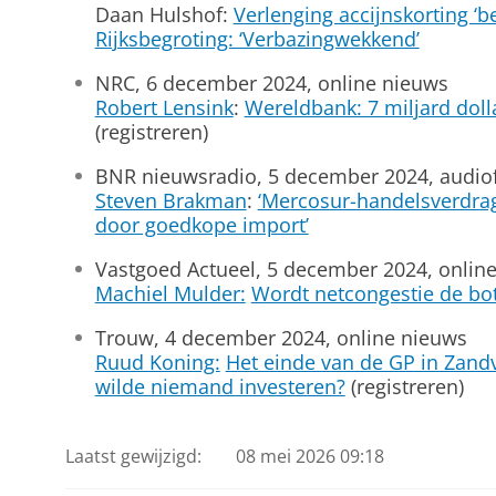
Daan Hulshof:
Verlenging accijnskorting ‘b
Rijksbegroting: ‘Verbazingwekkend’
NRC, 6 december 2024, online nieuws
Robert Lensink
:
Wereldbank: 7 miljard doll
(registreren)
BNR nieuwsradio, 5 december 2024, audio
Steven Brakman
:
‘Mercosur-handelsverdrag
door goedkope import’
Vastgoed Actueel, 5 december 2024, onlin
Machiel Mulder:
Wordt netcongestie de bo
Trouw, 4 december 2024, online nieuws
Ruud Koning:
Het einde van de GP in Zandv
wilde niemand investeren?
(registreren)
Laatst gewijzigd:
08 mei 2026 09:18