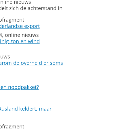
nline nieuws
elt zich de achterstand in
iofragment
derlandse export
4, online nieuws
inig zon en wind
euws
aarom de overheid er soms
 een noodpakket?
usland keldert, maar
iofragment