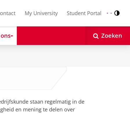
ontact
My University
Student Portal
Contr
Nederlands
English
 ons
Zoeken
rijfskunde staan regelmatig in de
gheid en mening te delen over