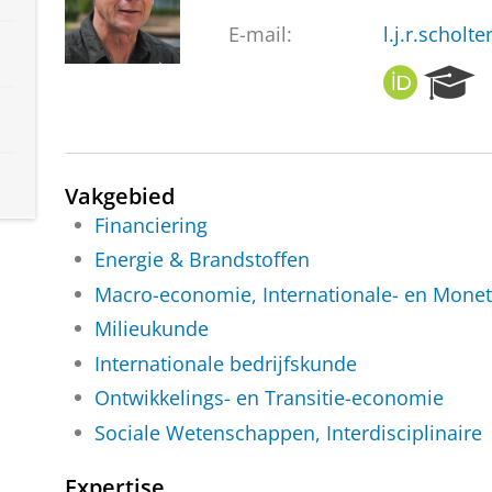
E-mail:
l.j.r.scholt
O
R
R
e
C
s
I
e
D
a
Vakgebied
r
c
Financiering
h
Energie & Brandstoffen
P
Macro-economie, Internationale- en Mone
o
r
Milieukunde
t
Internationale bedrijfskunde
a
l
Ontwikkelings- en Transitie-economie
Sociale Wetenschappen, Interdisciplinaire
Expertise