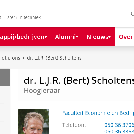
C
s - sterk in techniek
appij/bedrijven
Alumni
Nieuws
Over
ndt u ons
dr. L.J.R. (Bert) Scholtens
dr. L.J.R. (Bert) Scholten
Hoogleraar
Faculteit Economie en Bedri
Telefoon:
050 36 370
050 36 336