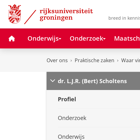
Skip
Skip
to
to
Content
Navigation
breed in kenni
Home
Onderwijs
Onderzoek
Maatsch
Over ons
Praktische zaken
Waar vi
dr. L.J.R. (Bert) Scholtens
Profiel
Onderzoek
Onderwijs