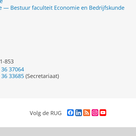
de
 — Bestuur faculteit Economie en Bedrijfskunde
1-853
 36 37064
 36 33685
(Secretariaat)
F
L
R
I
Y
Volg de RUG
a
i
S
n
o
c
n
S
s
u
e
k
-
t
T