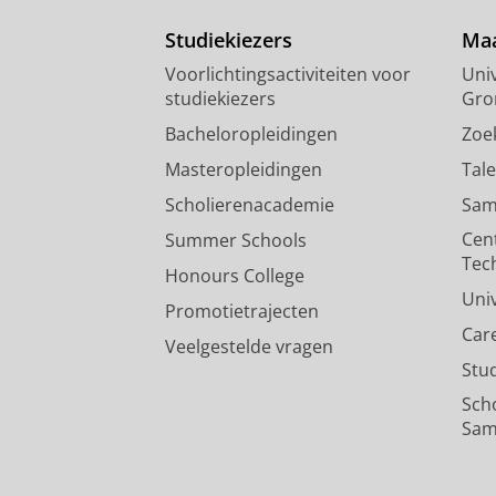
Studiekiezers
Maa
Voorlichtingsactiviteiten voor
Univ
studiekiezers
Gro
Bacheloropleidingen
Zoe
Masteropleidingen
Tal
Scholierenacademie
Sam
Cen
Summer Schools
Tec
Honours College
Uni
Promotietrajecten
Car
Veelgestelde vragen
Stu
Sch
Sam