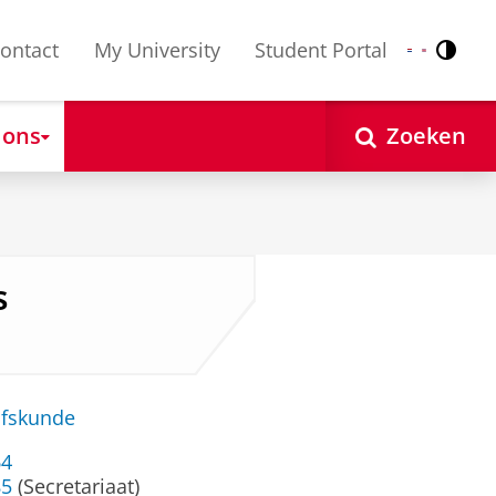
ontact
My University
Student Portal
Contr
Nederlands
English
 ons
Zoeken
s
jfskunde
64
85
(Secretariaat)