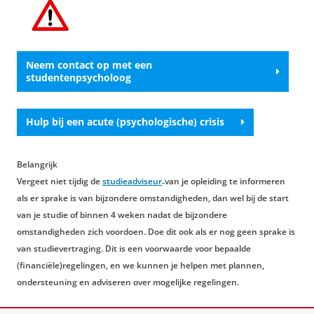
overzicht.
die geen psychologische hulp vereisen, maar
begrip en een luisterend oor. Op
deze pagina
vind je verschillende organisaties die een
luisterend oor kunnen bieden, zoals
All Ears
.
Neem contact op met een
studentenpsycholoog
Hulp bij een acute (psychologische) crisis
Belangrijk
Vergeet niet tijdig de
studieadviseur
van je opleiding te informeren
als er sprake is van bijzondere omstandigheden, dan wel bij de start
van je studie of binnen 4 weken nadat de bijzondere
omstandigheden zich voordoen. Doe dit ook als er nog geen sprake is
van studievertraging. Dit is een voorwaarde voor bepaalde
(financiële)regelingen, en we kunnen je helpen met plannen,
ondersteuning en adviseren over mogelijke regelingen.
Laatst gewijzigd:
23 april 2026 08:36