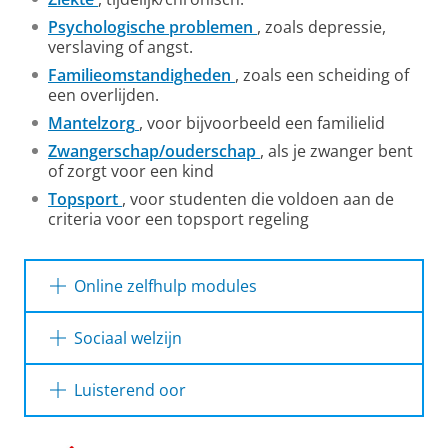
Psychologische problemen
, zoals depressie,
verslaving of angst.
Familieomstandigheden
, zoals een scheiding of
een overlijden.
Mantelzorg
, voor bijvoorbeeld een familielid
Zwangerschap/ouderschap
, als je zwanger bent
of zorgt voor een kind
Topsport
, voor studenten die voldoen aan de
criteria voor een topsport regeling
Online zelfhulp modules
Het online platform
Mirro
biedt online en
Sociaal welzijn
anonieme aanpak om hulp bij mentale
problemen te vinden.
De universiteit biedt veel mogelijkheden om
Luisterend oor
sociale relaties op te bouwen tijdens je
studietijd. Kijk op
deze website
voor een
Je kunt soms met vragen en problemen zitten