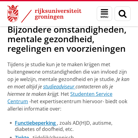
Skip
Skip
Over ons
Studieadviseurs
Menu
Zoek
to
to
en
Content
Navigation
zoeken
Bijzondere omstandigheden,
mentale gezondheid,
regelingen en voorzieningen
Tijdens je studie kun je te maken krijgen met
buitengewone omstandigheden die van invloed zijn
op je welzijn, mentale gezondheid en je studie.
Je kan
en moet altijd je
studieadviseur
contacteren als je
hiermee te maken krijgt.
Het
Studenten Service
Centrum
-het expertisecentrum hiervoor- biedt ook
allerlei informatie over:
Functiebeperking
, zoals AD(H)D, autisme,
diabetes of doofheid, etc.
Ziekte
, tijdelijk/chronisch.