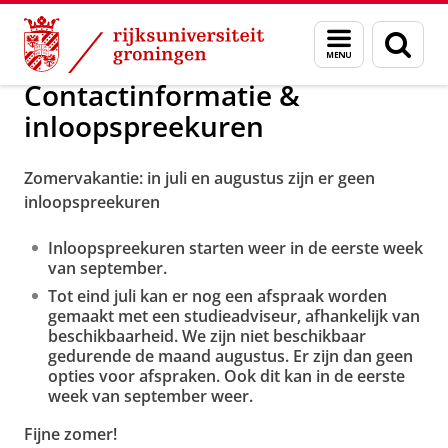
Skip
Skip
Over ons
Studieadviseurs
Menu
Zoek
to
to
en
Content
Navigation
zoeken
Contactinformatie &
inloopspreekuren
Zomervakantie: in juli en augustus zijn er geen
inloopspreekuren
Inloopspreekuren starten weer in de eerste week
van september.
Tot eind juli kan er nog een afspraak worden
gemaakt met een studieadviseur, afhankelijk van
beschikbaarheid. We zijn niet beschikbaar
gedurende de maand augustus. Er zijn dan geen
opties voor afspraken. Ook dit kan in de eerste
week van september weer.
Fijne zomer!