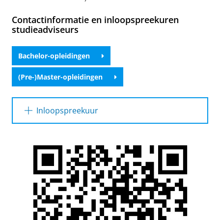
Contactinformatie en inloopspreekuren
studieadviseurs
Bachelor-opleidingen
(Pre-)Master-opleidingen
Inloopspreekuur
Het
inloopspreekuur
is bedoeld voor
korte
vragen
en een studieadviseur kan dan
maximaal 10 minuten de tijd voor je nemen.
Denk je meer tijd nodig te hebben, mail dan de
studieadviseur van jouw programma om een
afspraak in te plannen. Als een studieadviseur
tijdens het inloopspreekuur denkt meer tijd
nodig te hebben kan het zijn dat er ter plekke