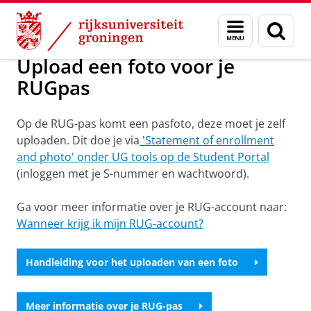
Skip
Skip
Over ons
To do list
Menu
Zoek
to
to
en
Content
Navigation
zoeken
Upload een foto voor je
RUGpas
Op de RUG-pas komt een pasfoto, deze moet je zelf
uploaden. Dit doe je via
'Statement of enrollment
and photo' onder UG tools op de Student Portal
(inloggen met je S-nummer en wachtwoord).
Ga voor meer informatie over je RUG-account naar:
Wanneer krijg ik mijn RUG-account?
Handleiding voor het uploaden van een foto
Meer informatie over je RUG-pas