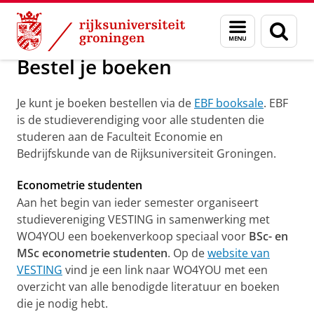
Skip
Skip
Over ons
To do list
Menu
Zoek
to
to
en
Content
Navigation
zoeken
Bestel je boeken
Je kunt je boeken bestellen via de
EBF booksale
. EBF
is de studieverendiging voor alle studenten die
studeren aan de Faculteit Economie en
Bedrijfskunde van de Rijksuniversiteit Groningen.
Econometrie studenten
Aan het begin van ieder semester organiseert
studievereniging VESTING in samenwerking met
WO4YOU een boekenverkoop speciaal voor
BSc- en
MSc econometrie studenten
. Op de
website van
VESTING
vind je een link naar WO4YOU met een
overzicht van alle benodigde literatuur en boeken
die je nodig hebt.