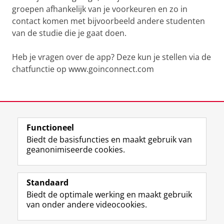
groepen afhankelijk van je voorkeuren en zo in
contact komen met bijvoorbeeld andere studenten
van de studie die je gaat doen.
Heb je vragen over de app? Deze kun je stellen via de
chatfunctie op www.goinconnect.com
Kom in contact met je medestudenten via de Goin'
Connect app.
Pas uw cookie instellingen aan
om deze
video te zien
Laatst gewijzigd:
12 november 2025 11:33
Functioneel
View this page in:
English
Biedt de basisfuncties en maakt gebruik van
geanonimiseerde cookies.
F
L
R
I
Y
Volg de RUG
a
i
S
n
o
Standaard
c
n
S
s
u
Biedt de optimale werking en maakt gebruik
e
k
-
t
T
Studiekiezers
van onder andere videocookies.
b
e
f
a
u
Maatschappij/bedrijven
o
d
e
g
b