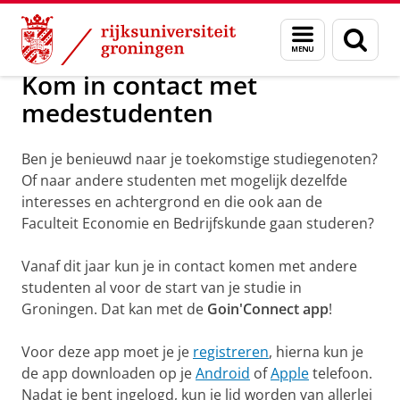
Skip
Skip
Over ons
To do list
Menu
Zoek
to
to
en
Content
Navigation
zoeken
Kom in contact met
medestudenten
Ben je benieuwd naar je toekomstige studiegenoten?
Of naar andere studenten met mogelijk dezelfde
interesses en achtergrond en die ook aan de
Faculteit Economie en Bedrijfskunde gaan studeren?
Vanaf dit jaar kun je in contact komen met andere
studenten al voor de start van je studie in
Groningen. Dat kan met de
Goin'Connect app
!
Voor deze app moet je je
registreren
, hierna kun je
de app downloaden op je
Android
of
Apple
telefoon.
Nadat je bent ingelogd, kun je lid worden van allerlei