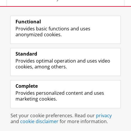
Functional
Provides basic functions and uses
anonymized cookies.
F
L
R
I
Y
Follow the UG
a
i
S
n
o
Standard
c
n
S
s
u
Provides optimal operation and uses video
e
k
-
t
T
Prospective students
cookies, among others.
b
e
f
a
u
Society/Business
o
d
e
g
b
o
I
e
r
e
Alumni
k
n
d
a
c
Complete
P
P
U
m
h
Provides personalized content and uses
About us
a
a
n
a
a
marketing cookies.
g
g
i
c
n
e
e
v
c
n
Disclaimer & Copyright
Privacy
Cookies
U
U
e
o
e
Set your cookie preferences. Read our
privacy
Login
n
n
r
u
l
and
cookie disclaimer
for more information.
i
i
s
n
U