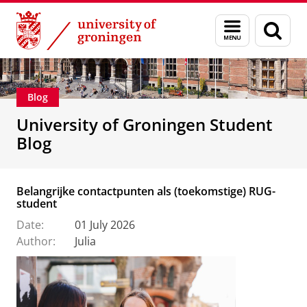
Skip
Skip
Education
Menu
Sear
to
to
and
page
Content
Navigation
search
Blog
University of Groningen Student
Blog
Belangrijke contactpunten als (toekomstige) RUG-
student
Date:
01 July 2026
Author:
Julia