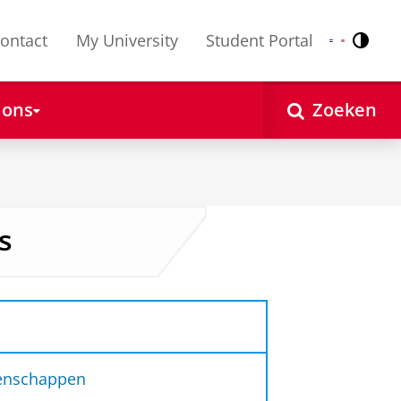
ontact
My University
Student Portal
Contr
Nederlands
English
 ons
Zoeken
s
tenschappen