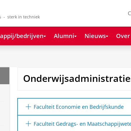
C
s - sterk in techniek
appij/bedrijven
Alumni
Nieuws
Over
Onderwijsadministratie
Faculteit Economie en Bedrijfskunde
Student Support Desk
Faculteit Gedrags- en Maatschappijwe
Duisenberg gebouw