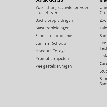
Voorlichtingsactiviteiten voor
Univ
studiekiezers
Gro
Bacheloropleidingen
Zoe
Masteropleidingen
Tal
Scholierenacademie
Sam
Cen
Summer Schools
Tec
Honours College
Uni
Promotietrajecten
Car
Veelgestelde vragen
Stu
Sch
Sam