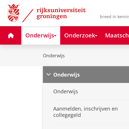
Skip
Skip
to
to
Content
Navigation
breed in kenni
Home
Onderwijs
Onderzoek
Maatsch
Onderwijs
Onderwijs
Onderwijs
Aanmelden, inschrijven en
collegegeld