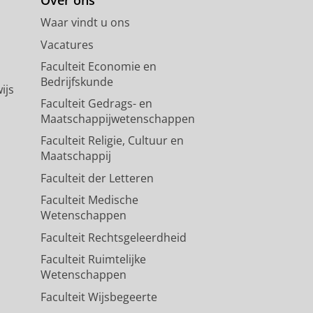
Waar vindt u ons
Vacatures
Faculteit Economie en
Bedrijfskunde
ijs
eiding en wil je je
opnieuw
Faculteit Gedrags- en
an in juni contact op met je
Maatschappijwetenschappen
studieplanning, vakintekening
Faculteit Religie, Cultuur en
Maatschappij
Faculteit der Letteren
Faculteit Medische
 de introductieperiode (alleen
Wetenschappen
it der Letteren.
Faculteit Rechtsgeleerdheid
Faculteit Ruimtelijke
Wetenschappen
Faculteit Wijsbegeerte