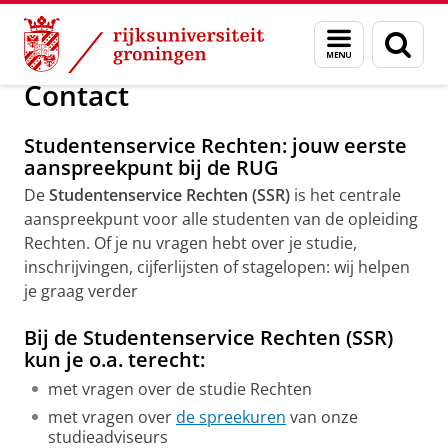
Skip
Skip
Dienst Onderwijs en Studiebegeleiding
Menu
Zoek
to
to
en
Content
Navigation
zoeken
Contact
Studentenservice Rechten: jouw eerste
aanspreekpunt bij de RUG
De
Studentenservice Rechten (SSR)
is het centrale
aanspreekpunt voor alle studenten van de opleiding
Rechten. Of je nu vragen hebt over je studie,
inschrijvingen, cijferlijsten of stagelopen: wij helpen
je graag verder
Bij de Studentenservice Rechten (SSR)
kun je o.a. terecht:
met vragen over de studie Rechten
met vragen over
de spreekuren
van onze
studieadviseurs