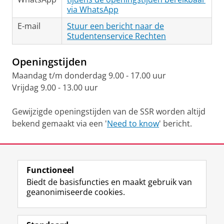
via WhatsApp
E-mail
Stuur een bericht naar de
Studentenservice Rechten
Openingstijden
Maandag t/m donderdag 9.00 - 17.00 uur
Vrijdag 9.00 - 13.00 uur
Gewijzigde openingstijden van de SSR worden altijd
bekend gemaakt via een '
Need to know
' bericht.
Laatst gewijzigd:
24 juli 2026 11:30
Functioneel
View this page in:
English
Biedt de basisfuncties en maakt gebruik van
geanonimiseerde cookies.
F
L
R
I
Y
Volg de RUG
a
i
S
n
o