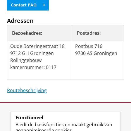
Contact PAO
Adressen
Bezoekadres:
Postadres:
Oude Boteringestraat 18
Postbus 716
9712 GH Groningen
9700 AS Groningen
Rölinggebouw
kamernummer: 0117
Routebeschrijving
Laatst gewijzigd:
11 juli 2025 08:04
Functioneel
View this page in:
English
Biedt de basisfuncties en maakt gebruik van
geanonimiseerde cookies.