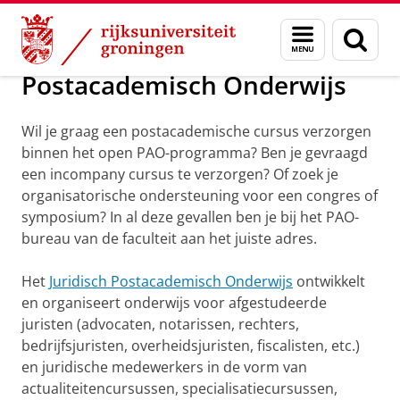
Skip
Skip
Dienst Onderwijs en Studiebegeleiding
Menu
Zoek
to
to
en
Content
Navigation
zoeken
Postacademisch Onderwijs
Wil je graag een postacademische cursus verzorgen
binnen het open PAO-programma? Ben je gevraagd
een incompany cursus te verzorgen? Of zoek je
organisatorische ondersteuning voor een congres of
symposium? In al deze gevallen ben je bij het PAO-
bureau van de faculteit aan het juiste adres.
Het
Juridisch Postacademisch Onderwijs
ontwikkelt
en organiseert onderwijs voor afgestudeerde
juristen (advocaten, notarissen, rechters,
bedrijfsjuristen, overheidsjuristen, fiscalisten, etc.)
en juridische medewerkers in de vorm van
actualiteitencursussen, specialisatiecursussen,