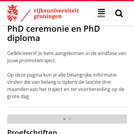
Skip
Skip
Onderwijs
Promotieregeling
Menu
Zoek
to
to
en
Content
Navigation
zoeken
PhD ceremonie en PhD
diploma
Gefeliciteerd! Je bent aangekomen in de eindfase van
jouw promotietraject.
Op deze pagina kun je alle belangrijke informatie
vinden die van belang is tijdens de laatste drie
maanden van het traject en ter voorbereiding op de
Video voor promovendus: Om te beginnen kun je
grote dag.
bovenstaande video kijken. Deze geeft een goed
overzicht van alle stappen die nog genomen moeten
worden.
Pas uw cookie instellingen aan
om deze
video te zien
Proefschriften