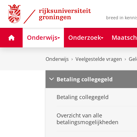
Skip
Skip
to
to
Content
Navigation
breed in kenni
Home
Onderwijs
Onderzoek
Maatsch
Onderwijs
Veelgestelde vragen
Gel
Betaling collegegeld
Betaling collegegeld
Overzicht van alle
betalingsmogelijkheden