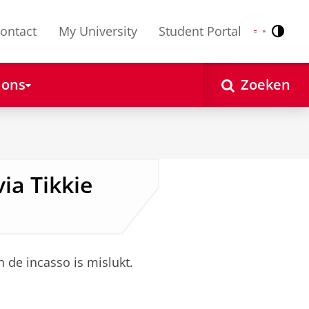
ontact
My University
Student Portal
Contr
Nederlands
English
 ons
Zoeken
via Tikkie
 de incasso is mislukt.