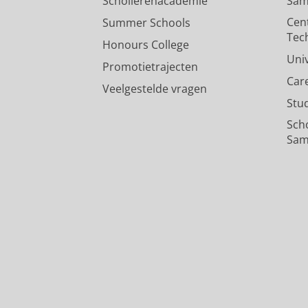
Scholierenacademie
Sam
Cen
Summer Schools
Tec
Honours College
Uni
Promotietrajecten
Car
Veelgestelde vragen
Stu
Sch
Sam