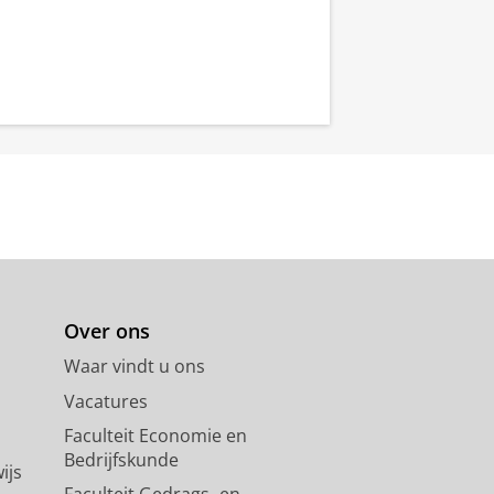
Over ons
Waar vindt u ons
Vacatures
Faculteit Economie en
Bedrijfskunde
ijs
Faculteit Gedrags- en