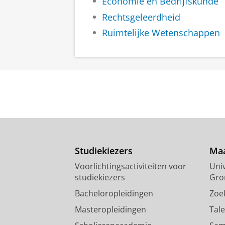
Economie en Bedrijfskunde
Rechtsgeleerdheid
Ruimtelijke Wetenschappen
Studiekiezers
Maa
Voorlichtingsactiviteiten voor
Univ
studiekiezers
Gro
Bacheloropleidingen
Zoe
Masteropleidingen
Tal