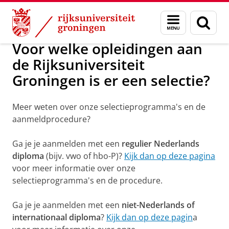
Skip
Skip
Selectie en plaatsing numerus fixusople
Menu
Zoek
to
to
en
Content
Navigation
zoeken
Voor welke opleidingen aan
de Rijksuniversiteit
Groningen is er een selectie?
Meer weten over onze selectieprogramma's en de
aanmeldprocedure?
Ga je je aanmelden met een
regulier Nederlands
diploma
(bijv. vwo of hbo-P)?
Kijk dan op deze pagina
voor meer informatie over onze
selectieprogramma's en de procedure.
Ga je je aanmelden met een
niet-Nederlands of
internationaal diploma
?
Kijk dan op deze pagin
a